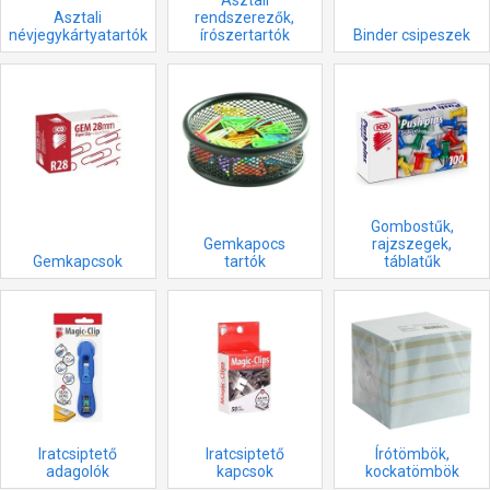
Asztali
rendszerezők,
névjegykártyatartók
írószertartók
Binder csipeszek
Gombostűk,
Gemkapocs
rajzszegek,
Gemkapcsok
tartók
táblatűk
Iratcsiptető
Iratcsiptető
Írótömbök,
adagolók
kapcsok
kockatömbök