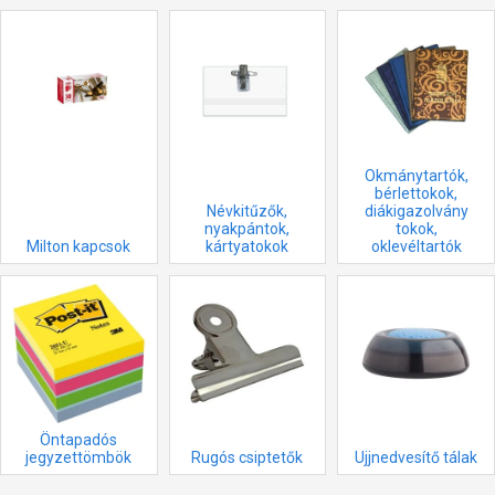
Okmánytartók,
bérlettokok,
Névkitűzők,
diákigazolvány
nyakpántok,
tokok,
Milton kapcsok
kártyatokok
oklevéltartók
Öntapadós
jegyzettömbök
Rugós csiptetők
Ujjnedvesítő tálak