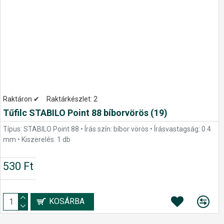
Raktáron ✔
Raktárkészlet:
2
Tűfilc STABILO Point 88 bíborvörös (19)
Típus: STABILO Point 88 • Írás szín: bíbor vörös • Írásvastagság: 0.4
mm • Kiszerelés: 1 db
530 Ft
KOSÁRBA