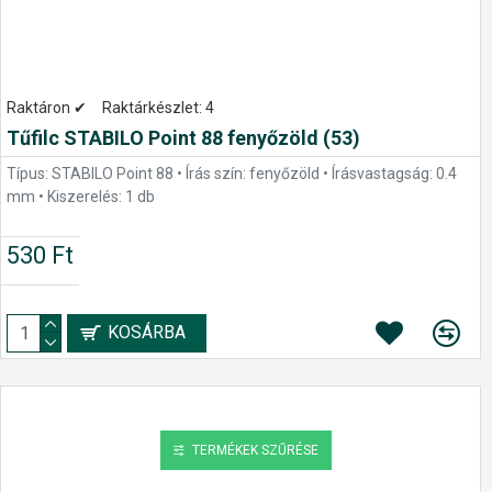
Raktáron ✔
Raktárkészlet:
4
Tűfilc STABILO Point 88 fenyőzöld (53)
Típus: STABILO Point 88 • Írás szín: fenyőzöld • Írásvastagság: 0.4
mm • Kiszerelés: 1 db
530 Ft
KOSÁRBA
TERMÉKEK SZŰRÉSE