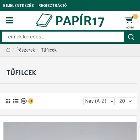
BEJELENTKEZÉS
REGISZTRÁCIÓ
0
Írószerek
Tűfilcek
TŰFILCEK
0