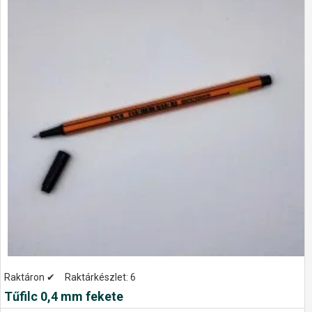
Raktáron ✔
Raktárkészlet:
6
Tűfilc 0,4 mm fekete