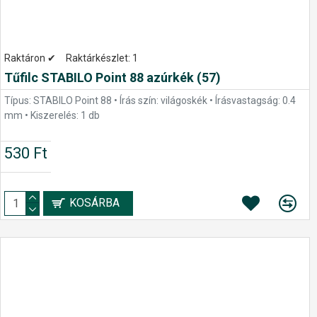
Raktáron ✔
Raktárkészlet:
1
Tűfilc STABILO Point 88 azúrkék (57)
Típus: STABILO Point 88 • Írás szín: világoskék • Írásvastagság: 0.4
mm • Kiszerelés: 1 db
530 Ft
KOSÁRBA