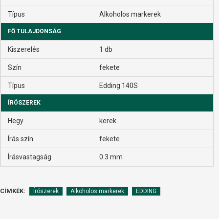
Típus
Alkoholos markerek
FŐ TULAJDONSÁG
Kiszerelés
1 db
Szín
fekete
Típus
Edding 140S
ÍRÓSZEREK
Hegy
kerek
Írás szín
fekete
Írásvastagság
0.3 mm
CÍMKÉK:
Írószerek
Alkoholos markerek
EDDING