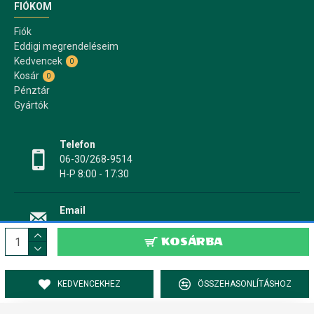
FIÓKOM
Fiók
Eddigi megrendeléseim
Kedvencek
0
Kosár
0
Pénztár
Gyártók
Telefon
06-30/268-9514
H-P 8:00 - 17:30
Email
info@papir17.hu
KOSÁRBA
KEDVENCEKHEZ
ÖSSZEHASONLÍTÁSHOZ
PAPÍR17.HU Papír-, írószer webáruház © 2022-2025 - Minden jog fenntartva!