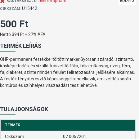
Nem kapható
EDDING
RAKTÁRKÉSZLET:
U15442
CIKKSZÁM:
500 Ft
Nettó 394 Ft + 27% ÁFA
TERMÉK LEÍRÁS
OHP-permanent festékkel töltött marker.Gyorsan száradó, színtartó,
írásképe törlés-és vízálló. Írásvetítő fólia, fólia,műanyag, üveg, fém,
fa, diakeret, szinte minden felület feliratozására, jelölésére alkalmas.
A festék fényáteresztő képességgel rendelkezik, ami vetítés során
kontúros és színhelyes visszaadást tesz lehetővé.
TULAJDONSÁGOK
TERMÉK
Cikkszám
07.0057201