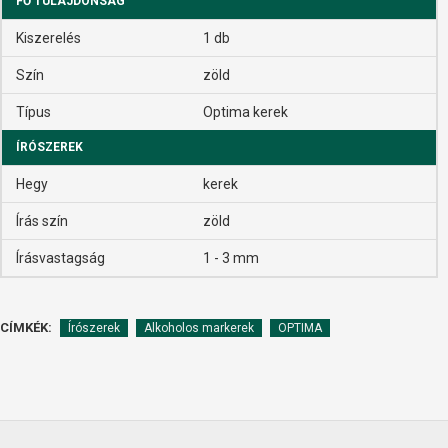
FŐ TULAJDONSÁG
Kiszerelés
1 db
Szín
zöld
Típus
Optima kerek
ÍRÓSZEREK
Hegy
kerek
Írás szín
zöld
Írásvastagság
1 - 3 mm
CÍMKÉK:
Írószerek
Alkoholos markerek
OPTIMA