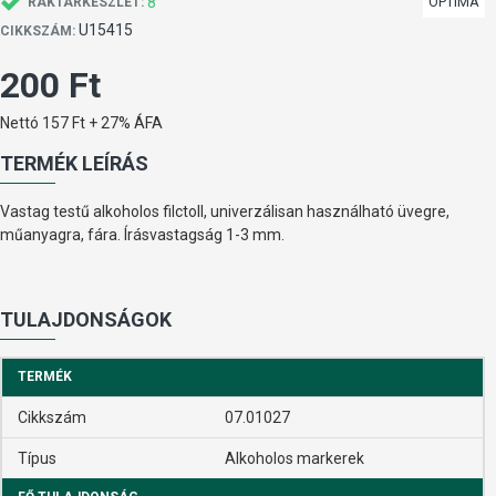
8
OPTIMA
RAKTÁRKÉSZLET:
U15415
CIKKSZÁM:
200 Ft
Nettó 157 Ft + 27% ÁFA
TERMÉK LEÍRÁS
Vastag testű alkoholos filctoll, univerzálisan használható üvegre,
műanyagra, fára. Írásvastagság 1-3 mm.
TULAJDONSÁGOK
TERMÉK
Cikkszám
07.01027
Típus
Alkoholos markerek