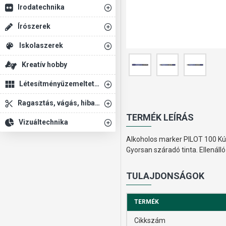
Irodatechnika
Írószerek
Iskolaszerek
Kreatív hobby
Létesítményüzemeltetés
Ragasztás, vágás, hibajavítás
TERMÉK LEÍRÁS
Vizuáltechnika
Alkoholos marker PILOT 100 Kúpo
Gyorsan száradó tinta. Ellenáll
TULAJDONSÁGOK
TERMÉK
Cikkszám