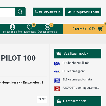
06-30/268-9514
INFO@PAPIR17.HU
0
0
0 termék - 0 Ft
Felhasználói fiók
Kedvencek
Összehasonlítás
Szállítási módok
 PILOT 100
GLS házhozszállítás
GLS csomagpont
GLS csomagautomata
 • Hegy: kerek • Kiszerelés: 1
FOXPOST csomagautomata
PILOT
Fizetési módok