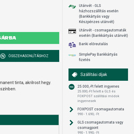
Utánvét - GLS
házhozszállítás esetén
(Bankkártyás vagy
Készpénzes utánvét)
Utánvét - csomagautomaták
esetén (Bankkártyás utánvét)
SÁRBA
Banki előreutalás
SimplePay Bankkártyás
ÖSSZEHASONLÍTÁSHOZ
fizetés
Szállítási díjak
nent tinta, akrilrost hegy.
25.000,-Ft felett ingyenes
 színben.
25.000,-Ft felett a GLS és
FOXPOST szállítási módok
ingyenesek
FOXPOST csomagautomata
990 - 1.690,- Ft
GLS csomagautomata vagy
csomagpont
990 - 1.990,- Ft