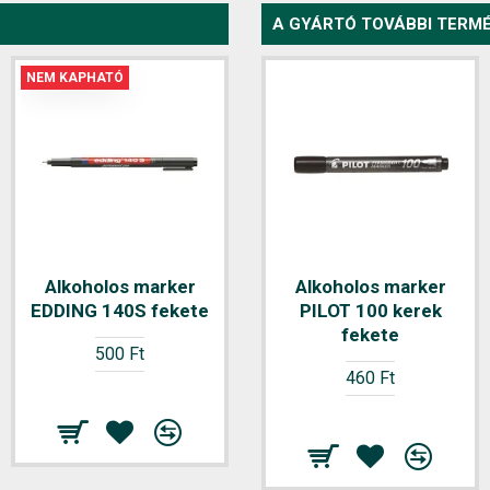
A GYÁRTÓ TOVÁBBI TERMÉ
NEM KAPHATÓ
Alkoholos marker
Alkoholos marker
Alkoholos marker
EDDING 140S fekete
EDDING 2000 fekete
PILOT 100 kerek
fekete
500 Ft
900 Ft
460 Ft