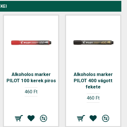
KEI
Alkoholos marker
Alkoholos marker
Alkoholos marker
PILOT 100 kerek piros
EDDING 300 kerek
PILOT 400 vágott
zöld
fekete
460 Ft
450 Ft
460 Ft