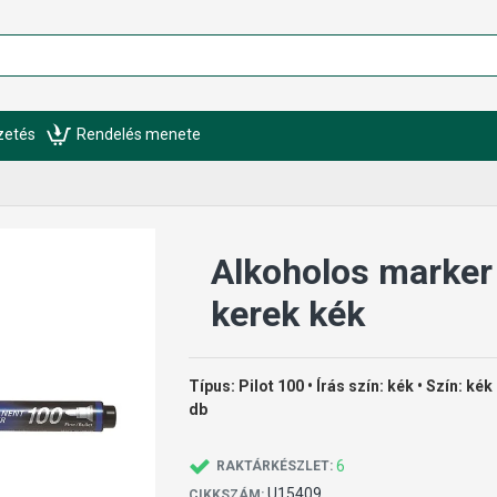
izetés
Rendelés menete
Alkoholos marker
kerek kék
Típus: Pilot 100 • Írás szín: kék • Szín: kék
db
6
RAKTÁRKÉSZLET:
U15409
CIKKSZÁM: