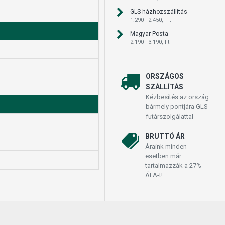
GLS házhozszállítás
1.290 - 2.450,- Ft
Magyar Posta
2.190 - 3.190,-Ft
ORSZÁGOS
SZÁLLÍTÁS
Kézbesítés az ország
bármely pontjára GLS
futárszolgálattal
BRUTTÓ ÁR
Áraink minden
esetben már
tartalmazzák a 27%
ÁFA-t!