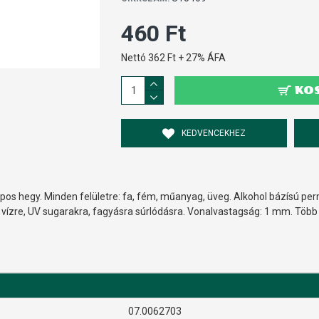
460 Ft
Nettó 362 Ft + 27% ÁFA
KO
KEDVENCEKHEZ
s hegy. Minden felületre: fa, fém, műanyag, üveg. Alkohol bázísú perma
ó vízre, UV sugarakra, fagyásra súrlódásra. Vonalvastagság: 1 mm. Több
07.0062703