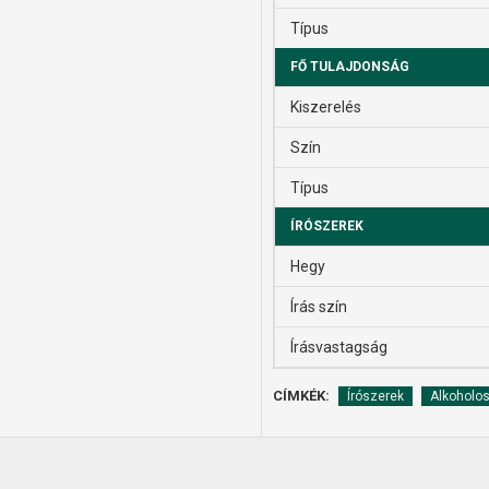
Típus
FŐ TULAJDONSÁG
Kiszerelés
Szín
Típus
ÍRÓSZEREK
Hegy
Írás szín
Írásvastagság
CÍMKÉK:
Írószerek
Alkoholo