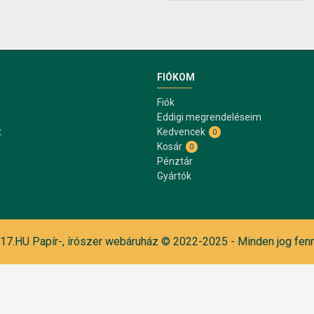
FIÓKOM
Fiók
Eddigi megrendeléseim
t
Kedvencek
0
Kosár
0
Pénztár
Gyártók
7.HU Papír-, írószer webáruház © 2022-2025 - Minden jog fenn