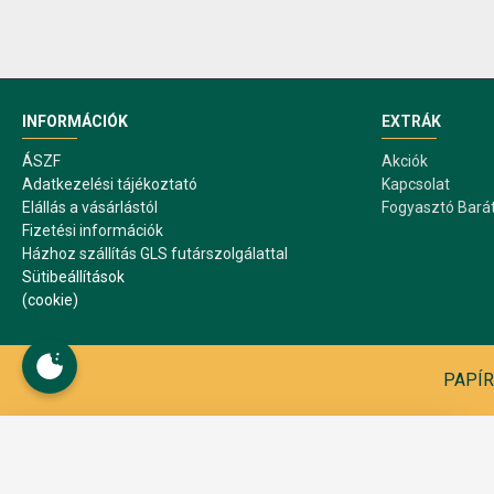
INFORMÁCIÓK
EXTRÁK
ÁSZF
Akciók
Adatkezelési tájékoztató
Kapcsolat
Elállás a vásárlástól
Fogyasztó Bará
Fizetési információk
Házhoz szállítás GLS futárszolgálattal
Sütibeállítások
(cookie)
PAPÍR1
Sütibeállítások
A webáruház működése közben sütiket használ. A