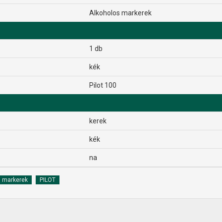
Alkoholos markerek
1 db
kék
Pilot 100
kerek
kék
na
s markerek
PILOT