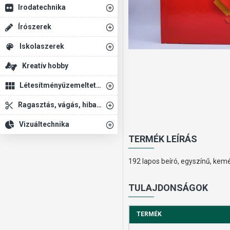
Irodatechnika
Írószerek
Iskolaszerek
Kreatív hobby
Létesítményüzemeltetés
Ragasztás, vágás, hibajavítás
Vizuáltechnika
TERMÉK LEÍRÁS
192 lapos beíró, egyszínű, kemé
TULAJDONSÁGOK
TERMÉK