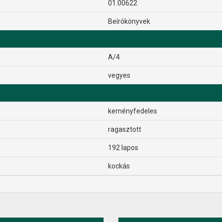
01.00622
Beírókönyvek
A/4
vegyes
keményfedeles
ragasztott
192 lapos
kockás