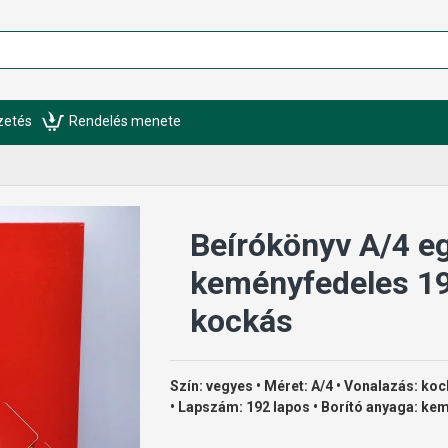
izetés
Rendelés menete
Beírókönyv A/4 e
keményfedeles 19
kockás
Szín: vegyes • Méret: A/4 • Vonalazás: koc
• Lapszám: 192 lapos • Borító anyaga: ke