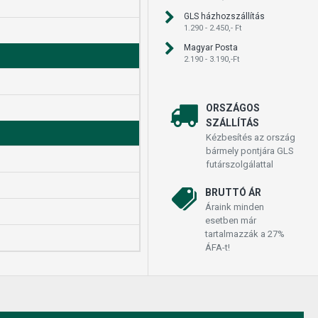
GLS házhozszállítás
1.290 - 2.450,- Ft
Magyar Posta
2.190 - 3.190,-Ft
ORSZÁGOS
SZÁLLÍTÁS
Kézbesítés az ország
bármely pontjára GLS
futárszolgálattal
BRUTTÓ ÁR
Áraink minden
esetben már
tartalmazzák a 27%
ÁFA-t!