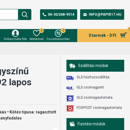
06-30/268-9514
INFO@PAPIR17.HU
0
0
0 termék - 0 Ft
Felhasználói fiók
Kedvencek
Összehasonlítás
Szállítási módok
gyszínű
GLS házhozszállítás
2 lapos
GLS csomagpont
GLS csomagautomata
FOXPOST csomagautomata
kás • Kötés típusa: ragasztott
ményfedeles
Fizetési módok