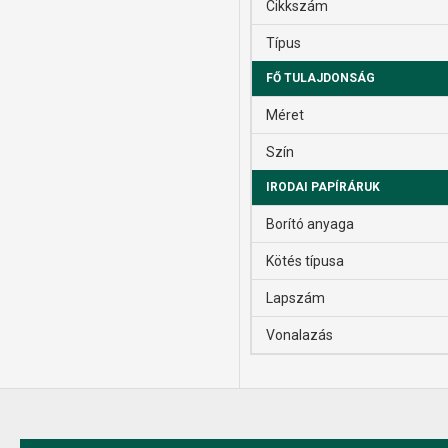
Cikkszám
Típus
FŐ TULAJDONSÁG
Méret
Szín
IRODAI PAPÍRÁRUK
Borító anyaga
Kötés típusa
Lapszám
Vonalazás