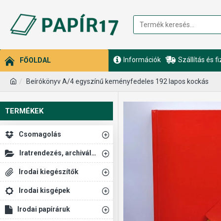
Információk
Szállítás és f
FŐOLDAL
Beírókönyv A/4 egyszínű keményfedeles 192 lapos kockás
TERMÉKEK
Csomagolás
Iratrendezés, archiválás
Irodai kiegészítők
Irodai kisgépek
Irodai papíráruk