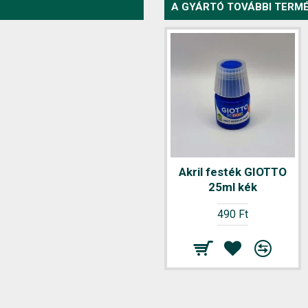
A GYÁRTÓ TOVÁBBI TERMÉ
Akril festék GIOTTO
25ml kék
490 Ft