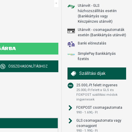
-
Utánvét - GLS
házhozszállítás esetén
(Bankkártyás vagy
Készpénzes utánvét)
Utánvét - csomagautomaták
esetén (Bankkártyás utánvét)
Banki előreutalás
SÁRBA
SimplePay Bankkártyás
fizetés
ÖSSZEHASONLÍTÁSHOZ
Szállítási díjak
25.000,-Ft felett ingyenes
25.000,-Ft felett a GLS és
FOXPOST szállítási módok
ingyenesek
FOXPOST csomagautomata
990 - 1.690,- Ft
GLS csomagautomata vagy
csomagpont
990 - 1.990,- Ft