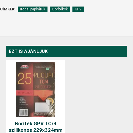
CÍMKÉK:
Irodai papíráruk
Borítékok
GPV
EZT IS AJÁNLJUK
Boríték GPV TC/4
szilikonos 229x324mm