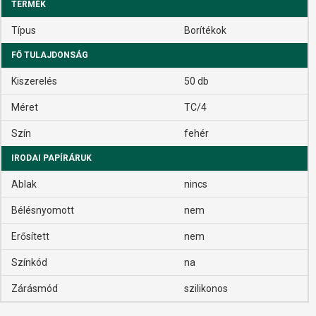
TERMÉK
Típus
Borítékok
FŐ TULAJDONSÁG
Kiszerelés
50 db
Méret
TC/4
Szín
fehér
IRODAI PAPÍRÁRUK
Ablak
nincs
Bélésnyomott
nem
Erősített
nem
Színkód
na
Zárásmód
szilikonos