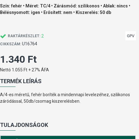
Szín: fehér • Méret: TC/4 • Zárásmód: szilikonos • Ablak: nincs •
Bélésnyomott: igen • Erősített: nem • Kiszerelés: 50 db
2
GPV
RAKTÁRKÉSZLET:
U16764
CIKKSZÁM:
1.340 Ft
Nettó 1.055 Ft + 27% ÁFA
TERMÉK LEÍRÁS
A/4-es méretű, fehér boríték a mindennapi levelezéhez, szilikonos
záródással, 50db/csomag kiszerelésben.
TULAJDONSÁGOK