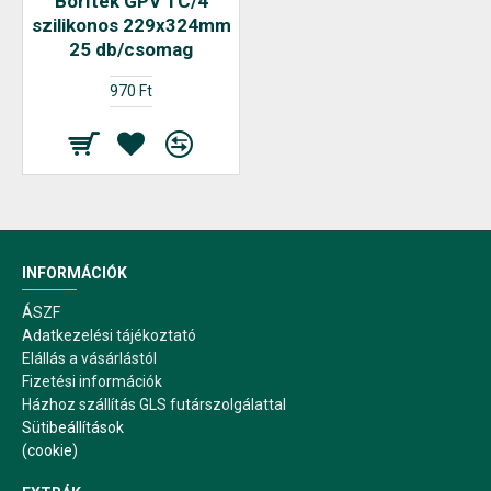
Boríték GPV TC/4
szilikonos 229x324mm
25 db/csomag
970 Ft
INFORMÁCIÓK
ÁSZF
Adatkezelési tájékoztató
Elállás a vásárlástól
Fizetési információk
Házhoz szállítás GLS futárszolgálattal
Sütibeállítások
(cookie)