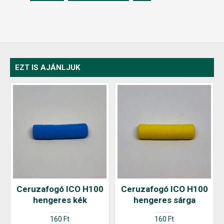
EZT IS AJÁNLJUK
Ceruzafogó ICO H100
Ceruzafogó ICO H100
hengeres kék
hengeres sárga
160 Ft
160 Ft