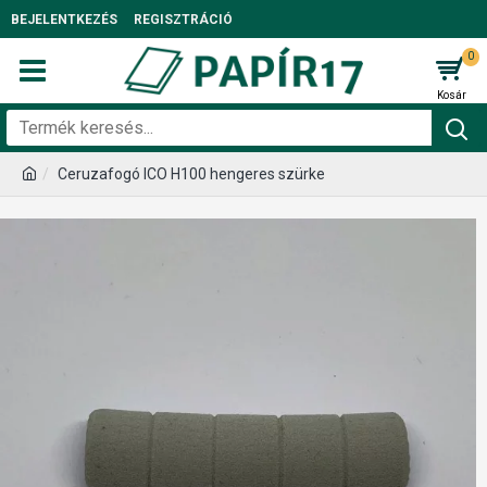
BEJELENTKEZÉS
REGISZTRÁCIÓ
0
Ceruzafogó ICO H100 hengeres szürke