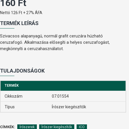
160 Ft
Nettó 126 Ft + 27% ÁFA
TERMÉK LEÍRÁS
Szivacsos alapanyagú, normál grafit ceruzára húzható
ceruzafogó. Alkalmazása elősegíti a helyes ceruzafogást,
megkönnyíti a ceruzahasználatot.
TULAJDONSÁGOK
TERMÉK
Cikkszám
07.01554
Típus
Írószer kiegészítők
CÍMKÉK:
Írószerek
Írószer kiegészítők
ICO