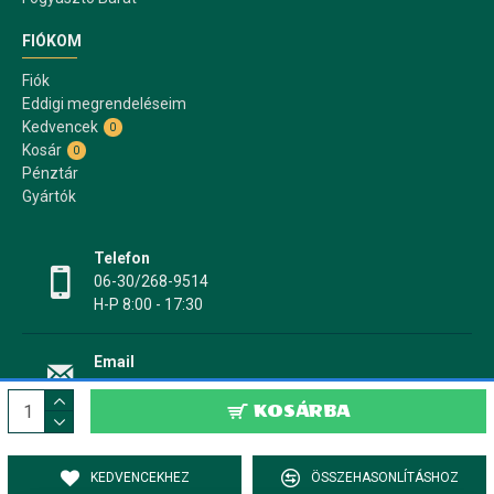
FIÓKOM
Fiók
Eddigi megrendeléseim
Kedvencek
0
Kosár
0
Pénztár
Gyártók
Telefon
06-30/268-9514
H-P 8:00 - 17:30
Email
info@papir17.hu
KOSÁRBA
KEDVENCEKHEZ
ÖSSZEHASONLÍTÁSHOZ
PAPÍR17.HU Papír-, írószer webáruház © 2022-2025 - Minden jog fenntartva!