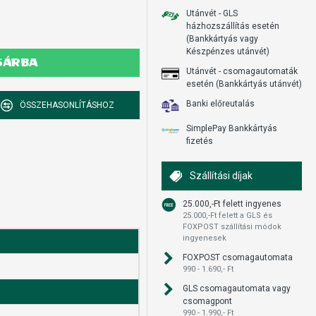
Utánvét - GLS
házhozszállítás esetén
(Bankkártyás vagy
Készpénzes utánvét)
SÁRBA
Utánvét - csomagautomaták
esetén (Bankkártyás utánvét)
Banki előreutalás
ÖSSZEHASONLÍTÁSHOZ
SimplePay Bankkártyás
fizetés
Szállítási díjak
25.000,-Ft felett ingyenes
25.000,-Ft felett a GLS és
FOXPOST szállítási módok
ingyenesek
FOXPOST csomagautomata
990 - 1.690,- Ft
GLS csomagautomata vagy
csomagpont
990 - 1.990,- Ft