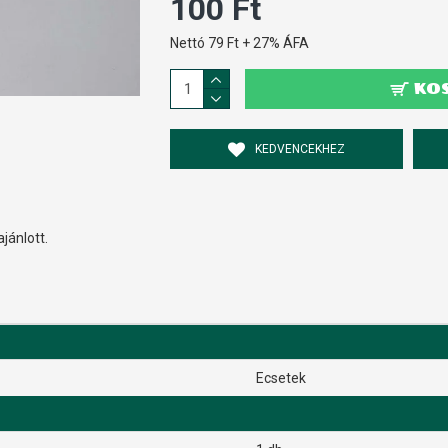
100 Ft
Nettó 79 Ft + 27% ÁFA
KO
KEDVENCEKHEZ
jánlott.
Ecsetek