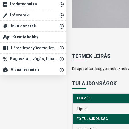
Irodatechnika
Írószerek
Iskolaszerek
Kreatív hobby
Létesítményüzemeltetés
TERMÉK LEÍRÁS
Ragasztás, vágás, hibajavítás
Kifejezetten kisgyermekeknek a
Vizuáltechnika
TULAJDONSÁGOK
TERMÉK
Típus
FŐ TULAJDONSÁG