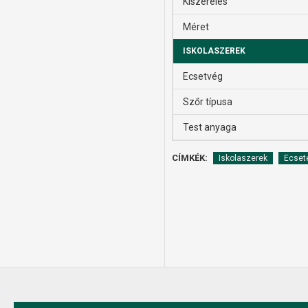
Kiszerelés
Méret
ISKOLASZEREK
Ecsetvég
Szőr típusa
Test anyaga
CÍMKÉK:
Iskolaszerek
Ecset