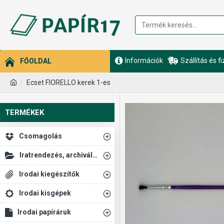
Információk
Szállítás és f
FŐOLDAL
Ecset FIORELLO kerek 1-es
TERMÉKEK
Csomagolás
Iratrendezés, archiválás
Irodai kiegészítők
Irodai kisgépek
Irodai papíráruk