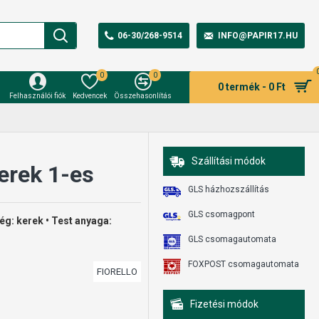
06-30/268-9514
INFO@PAPIR17.HU
0
0
0 termék - 0 Ft
Felhasználói fiók
Kedvencek
Összehasonlítás
Szállítási módok
erek 1-es
GLS házhozszállítás
GLS csomagpont
vég: kerek • Test anyaga:
GLS csomagautomata
FOXPOST csomagautomata
FIORELLO
Fizetési módok