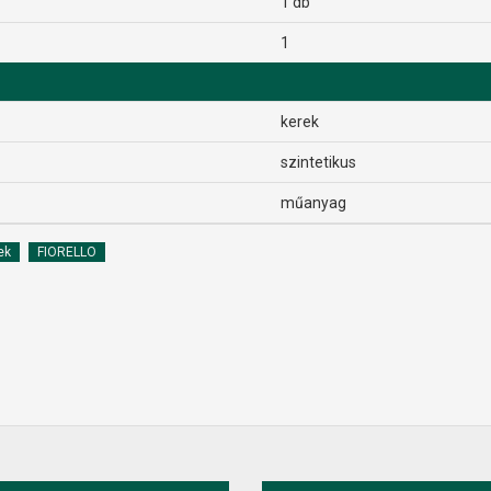
1 db
1
kerek
szintetikus
műanyag
ek
FIORELLO