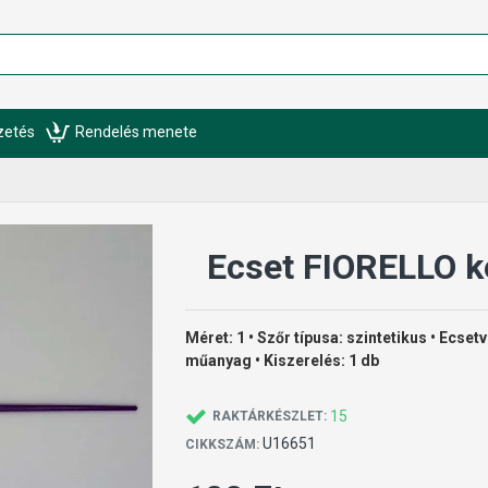
izetés
Rendelés menete
Ecset FIORELLO k
Méret: 1 • Szőr típusa: szintetikus • Ecset
műanyag • Kiszerelés: 1 db
15
RAKTÁRKÉSZLET:
U16651
CIKKSZÁM: