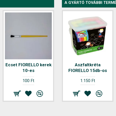
A GYÁRTÓ TOVÁBBI TERMÉ
Ecset FIORELLO kerek
Ecset FIORELLO kerek
Aszfaltkréta
10-es
FIORELLO 15db-os
11-es
100 Ft
100 Ft
1.150 Ft