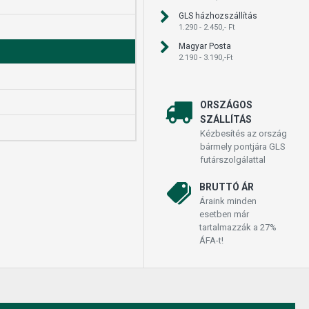
GLS házhozszállítás
1.290 - 2.450,- Ft
Magyar Posta
2.190 - 3.190,-Ft
ORSZÁGOS
SZÁLLÍTÁS
Kézbesítés az ország
bármely pontjára GLS
futárszolgálattal
BRUTTÓ ÁR
Áraink minden
esetben már
tartalmazzák a 27%
ÁFA-t!