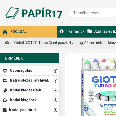
Információk
Szállítás és f
FŐOLDAL
Filctoll GIOTTO Turbo Giant pasztell vastag 7,5mm 6db-os kész
TERMÉKEK
Csomagolás
Iratrendezés, archiválás
Irodai kiegészítők
Irodai kisgépek
Irodai papíráruk