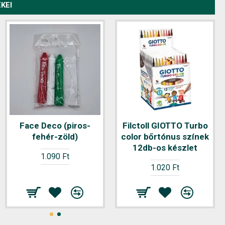
KEI
Filctoll FIORELLO
Face Deco (piros-
Filctoll GIOTTO Turbo
kétvégű 12 db-os
fehér-zöld)
color bőrtónus színek
12db-os készlet
1.020 Ft
1.090 Ft
1.020 Ft