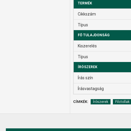
TERMÉK
Cikkszám
Típus
FŐ TULAJDONSÁG
Kiszerelés
Típus
ÍRÓSZEREK
Írás szín
Írásvastagság
CÍMKÉK:
Írószerek
Filctollak