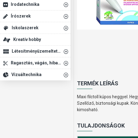
Irodatechnika
Írószerek
Iskolaszerek
Kreatív hobby
Létesítményüzemeltetés
Ragasztás, vágás, hibajavítás
Vizuáltechnika
TERMÉK LEÍRÁS
Maxi filctoll kúpos heggyel. He
Szellőző, biztonsági kupak. K
kimosható.
TULAJDONSÁGOK