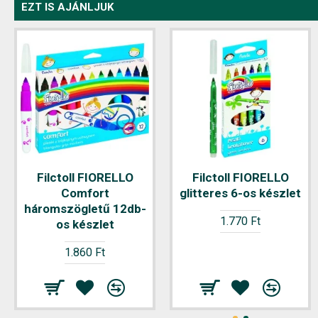
EZT IS AJÁNLJUK
Filctoll FIORELLO
Filctoll FIORELLO
Comfort
glitteres 6-os készlet
háromszögletű 12db-
1.770 Ft
os készlet
1.860 Ft