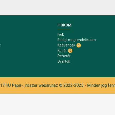
FIÓKOM
Fiók
Eddigi megrendeléseim
t
Kedvencek
0
Kosár
0
Pénztár
Gyártók
7.HU Papír-, írószer webáruház © 2022-2025 - Minden jog fenn