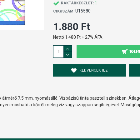
1
RAKTÁRKÉSZLET:
U15580
CIKKSZÁM:
1.880 Ft
Nettó 1.480 Ft + 27% ÁFA
KO
KEDVENCEKHEZ
gy átmérő 7,5 mm, nyomásálló. Vízbázisú tinta pasztell színekben. Átla
önnyen mosható a bőrről meleg víz vagy szappan segítségével. Mosógé