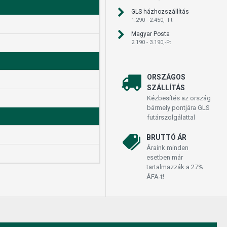
GLS házhozszállítás
1.290 - 2.450,- Ft
Magyar Posta
2.190 - 3.190,-Ft
ORSZÁGOS
SZÁLLÍTÁS
Kézbesítés az ország
bármely pontjára GLS
futárszolgálattal
BRUTTÓ ÁR
Áraink minden
esetben már
tartalmazzák a 27%
ÁFA-t!