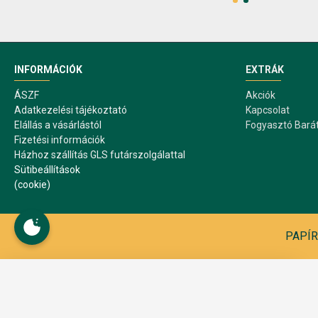
INFORMÁCIÓK
EXTRÁK
ÁSZF
Akciók
Adatkezelési tájékoztató
Kapcsolat
Elállás a vásárlástól
Fogyasztó Bará
Fizetési információk
Házhoz szállítás GLS futárszolgálattal
Sütibeállítások
(cookie)
PAPÍR1
Sütibeállítások
A webáruház működése közben sütiket használ. A