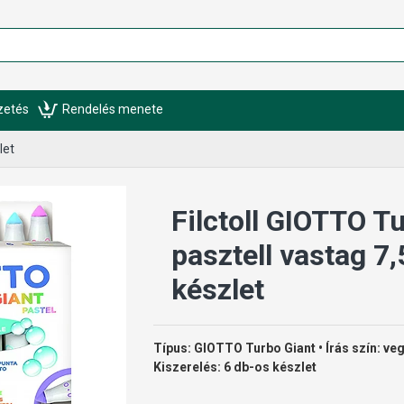
izetés
Rendelés menete
let
Filctoll GIOTTO T
pasztell vastag 
készlet
Típus: GIOTTO Turbo Giant • Írás szín: ve
Kiszerelés: 6 db-os készlet