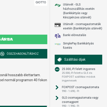
GIOTTO
Utánvét - GLS
házhozszállítás esetén
(Bankkártyás vagy
Készpénzes utánvét)
Utánvét - csomagautomaták
esetén (Bankkártyás utánvét)
Banki előreutalás
SÁRBA
SimplePay Bankkártyás
fizetés
ÖSSZEHASONLÍTÁSHOZ
Szállítási díjak
25.000,-Ft felett ingyenes
25.000,-Ft felett a GLS és
gosnál hosszabb élettartam.
FOXPOST szállítási módok
ppel normál programon 40 fokon
ingyenesek
FOXPOST csomagautomata
990 - 1.690,- Ft
GLS csomagautomata vagy
csomagpont
990 - 1.990,- Ft