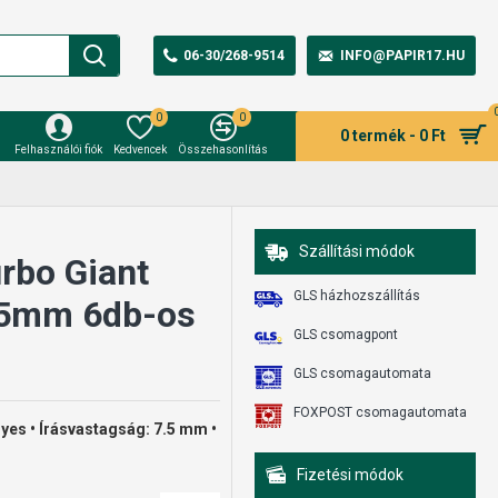
06-30/268-9514
INFO@PAPIR17.HU
0
0
0 termék - 0 Ft
Felhasználói fiók
Kedvencek
Összehasonlítás
Szállítási módok
urbo Giant
GLS házhozszállítás
7,5mm 6db-os
GLS csomagpont
GLS csomagautomata
FOXPOST csomagautomata
gyes • Írásvastagság: 7.5 mm •
Fizetési módok