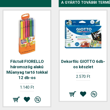
A GYÁRTÓ TOVÁBBI TERMÉ
Filctoll FIORELLO
Dekorfilc GIOTTO 6db-
Filctoll FIORELLO
háromszög alakú
Jumbo 12db-os
os készlet
Műanyag tartó tokkal
készlet
2.570 Ft
12 db-os
1.540 Ft
1.140 Ft