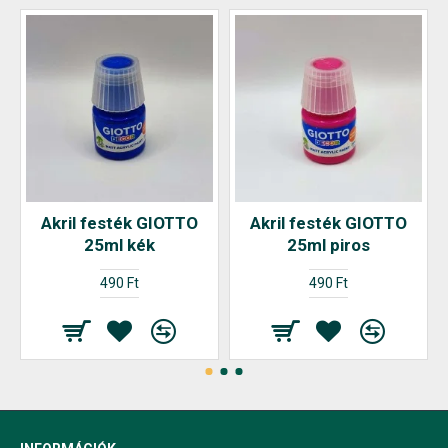
Akril festék GIOTTO
Akril festék GIOTTO
25ml kék
25ml piros
490 Ft
490 Ft