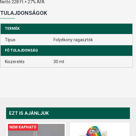
Nettó 228 Ft + 27% ÁFA
TULAJDONSÁGOK
TERMÉK
Típus
Folyékony ragasztók
FŐ TULAJDONSÁG
Kiszerelés
30 ml
EZT IS AJÁNLJUK
NEM KAPHATÓ