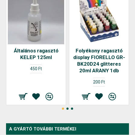
Általános ragasztó
Folyékony ragasztó
KELEP 125ml
display FIORELLO GR-
BK20D24 glitteres
450 Ft
20ml ARANY 1db
200 Ft
A GYÁRTÓ TOVÁBBI TERMÉKEI