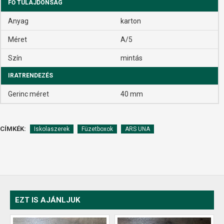
FŐ TULAJDONSÁG
Anyag
karton
Méret
A/5
Szín
mintás
IRATRENDEZÉS
Gerinc méret
40 mm
CÍMKÉK:
Iskolaszerek
Füzetboxok
ARS UNA
EZT IS AJÁNLJUK