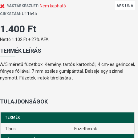
Nem kapható
ARS UNA
RAKTÁRKÉSZLET:
U11645
CIKKSZÁM:
1.400 Ft
Nettó 1.102 Ft + 27% ÁFA
TERMÉK LEÍRÁS
A/5 méretű füzetbox. Kemény, tartós kartonból, 4 cm-es gerinccel,
fényes fóliával, 7 mm széles gumipánttal. Belseje egy színnel
nyomott. Füzetek, iratok tárolására .
TULAJDONSÁGOK
TERMÉK
Típus
Füzetboxok