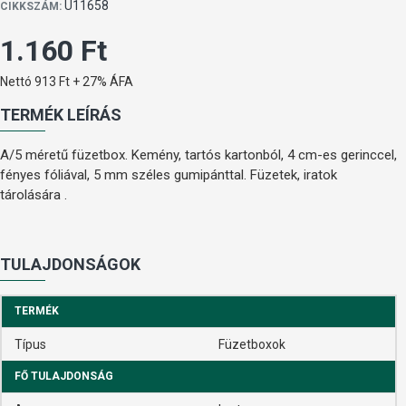
U11658
CIKKSZÁM:
1.160 Ft
Nettó 913 Ft + 27% ÁFA
TERMÉK LEÍRÁS
A/5 méretű füzetbox. Kemény, tartós kartonból, 4 cm-es gerinccel,
fényes fóliával, 5 mm széles gumipánttal. Füzetek, iratok
tárolására .
TULAJDONSÁGOK
TERMÉK
Típus
Füzetboxok
FŐ TULAJDONSÁG