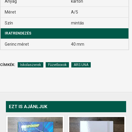
Anyag
karton
Méret
A/5
Szín
mintás
IRATRENDEZÉS
Gerinc méret
40 mm
CÍMKÉK:
Iskolaszerek
Füzetboxok
ARS UNA
EZT IS AJÁNLJUK