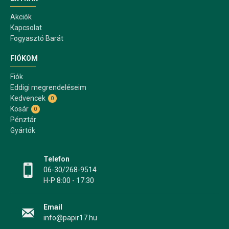
Akciók
Kapcsolat
Fogyasztó Barát
FIÓKOM
Fiók
Eddigi megrendeléseim
Kedvencek
0
Kosár
0
Pénztár
Gyártók
Telefon
06-30/268-9514
H-P 8:00 - 17:30
Email
info@papir17.hu