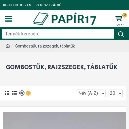
BEJELENTKEZÉS
REGISZTRÁCIÓ
0
Gombostűk, rajzszegek, táblatűk
GOMBOSTŰK, RAJZSZEGEK, TÁBLATŰK
0