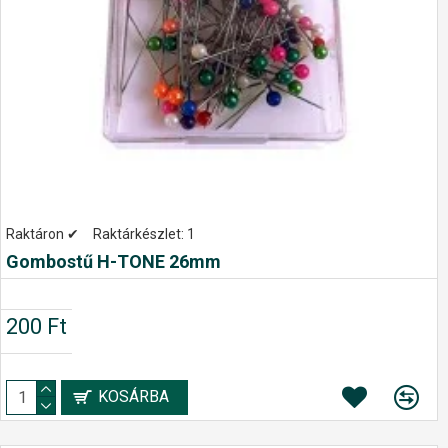
Raktáron ✔
Raktárkészlet:
1
Gombostű H-TONE 26mm
200 Ft
KOSÁRBA