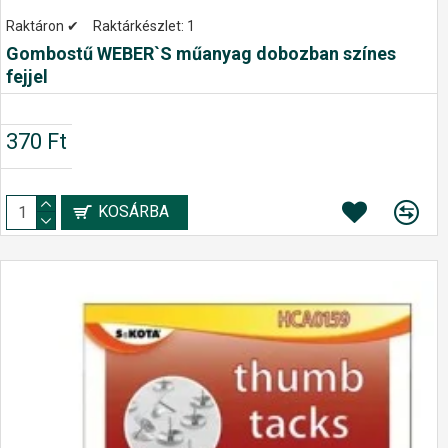
Raktáron ✔
Raktárkészlet:
1
Gombostű WEBER`S műanyag dobozban színes
fejjel
370 Ft
KOSÁRBA