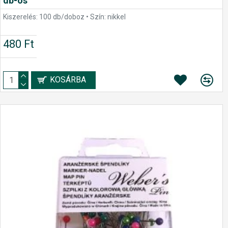
db-os
Kiszerelés: 100 db/doboz • Szín: nikkel
480 Ft
KOSÁRBA