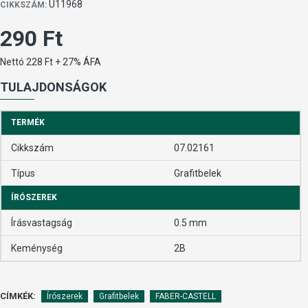
U11968
CIKKSZÁM:
290 Ft
Nettó 228 Ft + 27% ÁFA
TULAJDONSÁGOK
TERMÉK
Cikkszám
07.02161
Típus
Grafitbelek
ÍRÓSZEREK
Írásvastagság
0.5 mm
Keménység
2B
CÍMKÉK:
Írószerek
Grafitbelek
FABER-CASTELL