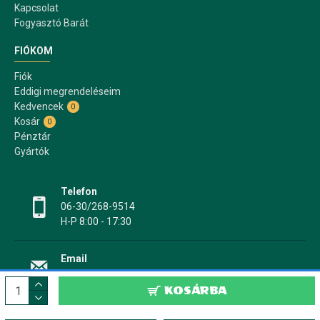
Kapcsolat
Fogyasztó Barát
FIÓKOM
Fiók
Eddigi megrendeléseim
Kedvencek
0
Kosár
0
Pénztár
Gyártók
Telefon
06-30/268-9514
H-P 8:00 - 17:30
Email
info@papir17.hu
KOSÁRBA