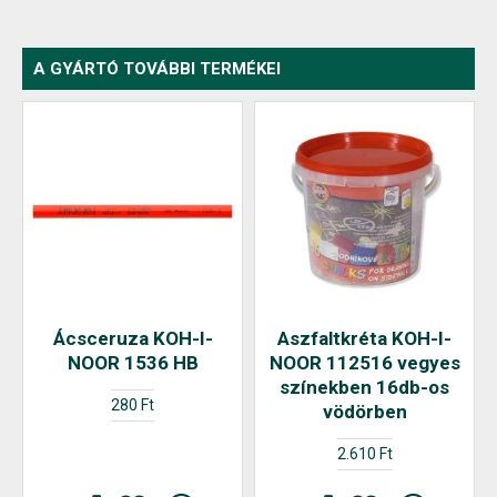
A GYÁRTÓ TOVÁBBI TERMÉKEI
Ácsceruza KOH-I-
Aszfaltkréta KOH-I-
NOOR 1536 HB
NOOR 112516 vegyes
színekben 16db-os
280 Ft
vödörben
2.610 Ft