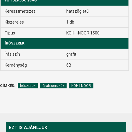
FŐ TULAJDONSÁG
Keresztmetszet
hatszögletű
Kiszerelés
1 db
Típus
KOH-I-NOOR 1500
ÍRÓSZEREK
Írás szín
grafit
Keménység
6B
CÍMKÉK:
Írószerek
Grafitceruzák
KOH-I-NOOR
EZT IS AJÁNLJUK