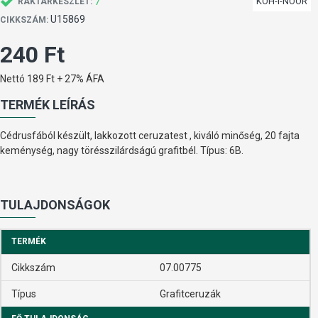
7
KOH-I-NOOR
RAKTÁRKÉSZLET:
U15869
CIKKSZÁM:
240 Ft
Nettó 189 Ft + 27% ÁFA
TERMÉK LEÍRÁS
Cédrusfából készült, lakkozott ceruzatest , kiváló minőség, 20 fajta
keménység, nagy törésszilárdságú grafitbél. Típus: 6B.
TULAJDONSÁGOK
TERMÉK
Cikkszám
07.00775
Típus
Grafitceruzák