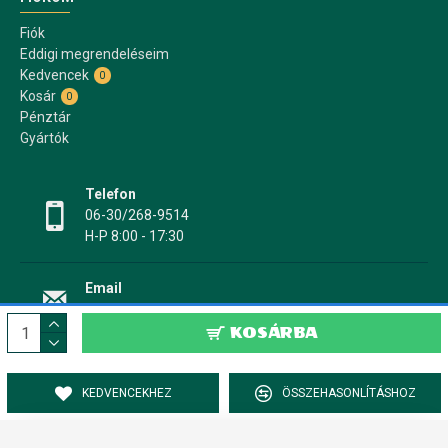
Fiók
Eddigi megrendeléseim
Kedvencek
0
Kosár
0
Pénztár
Gyártók
Telefon
06-30/268-9514
H-P 8:00 - 17:30
Email
info@papir17.hu
KOSÁRBA
KEDVENCEKHEZ
ÖSSZEHASONLÍTÁSHOZ
PAPÍR17.HU Papír-, írószer webáruház © 2022-2025 - Minden jog fenntartva!