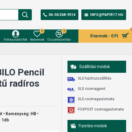
06-30/268-9514
INFO@PAPIR17.HU
0
0
0 termék - 0 Ft
Felhasználói fiók
Kedvencek
Összehasonlítás
Szállítási módok
ILO Pencil
GLS házhozszállítás
ű radíros
GLS csomagpont
GLS csomagautomata
FOXPOST csomagautomata
fit • Keménység: HB •
: 1db
Fizetési módok