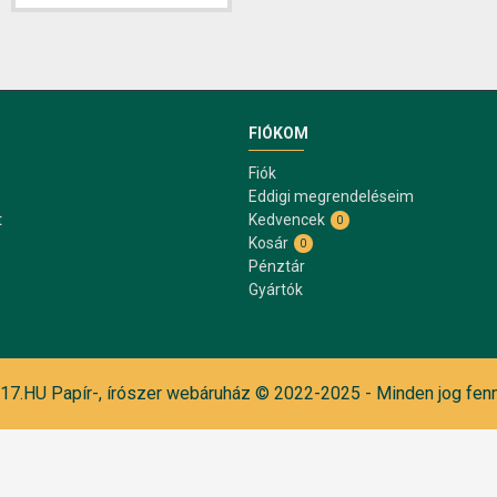
FIÓKOM
Fiók
Eddigi megrendeléseim
t
Kedvencek
0
Kosár
0
Pénztár
Gyártók
7.HU Papír-, írószer webáruház © 2022-2025 - Minden jog fenn