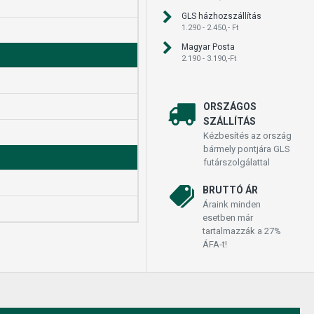
GLS házhozszállítás
1.290 - 2.450,- Ft
Magyar Posta
2.190 - 3.190,-Ft
ORSZÁGOS
SZÁLLÍTÁS
Kézbesítés az ország
bármely pontjára GLS
futárszolgálattal
BRUTTÓ ÁR
Áraink minden
esetben már
tartalmazzák a 27%
ÁFA-t!