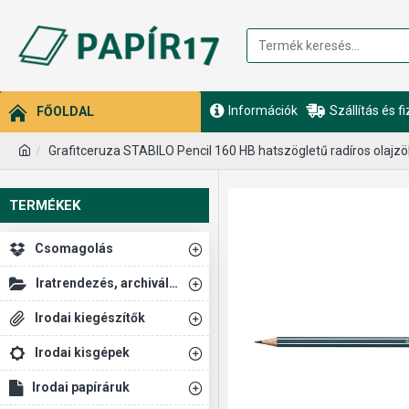
Információk
Szállítás és f
FŐOLDAL
Grafitceruza STABILO Pencil 160 HB hatszögletű radíros olajzö
TERMÉKEK
Csomagolás
Iratrendezés, archiválás
Irodai kiegészítők
Irodai kisgépek
Irodai papíráruk