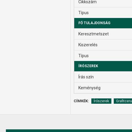
Cikkszám
Típus
FŐ TULAJDONSÁG
Keresztmetszet
Kiszerelés
Típus
ÍRÓSZEREK
Írás szín
Keménység
CÍMKÉK:
Írószerek
Grafitcer