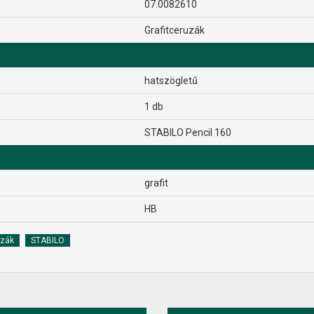
07.0082610
Grafitceruzák
hatszögletű
1 db
STABILO Pencil 160
grafit
HB
uzák
STABILO