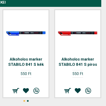
KEI
Grafitceruza BIC Eco
Alkoholos marker
Alkoholos marker
Evolution 655 HB
STABILO 841 S kék
STABILO 841 S piros
hatszögletű hajlékony
550 Ft
550 Ft
radíros
110 Ft