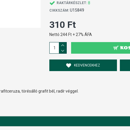
8
RAKTÁRKÉSZLET:
U15849
CIKKSZÁM:
310 Ft
Nettó 244 Ft + 27% ÁFA
KO
KEDVENCEKHEZ
fitceruza, törésálló grafit bél, radír véggel.