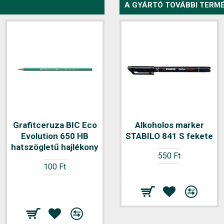
A GYÁRTÓ TOVÁBBI TERMÉ
Grafitceruza BIC Eco
Grafitceruza BIC Eco
Alkoholos marker
Evolution 650 HB
STABILO 841 S fekete
Evolution 655 HB
hatszögletű hajlékony
hatszögletű fluo
550 Ft
radíros (a szín nem
100 Ft
választható)
140 Ft