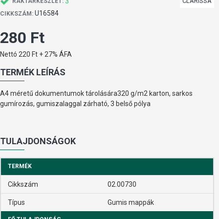
3
CLARISSA
RAKTÁRKÉSZLET:
U16584
CIKKSZÁM:
280 Ft
Nettó 220 Ft + 27% ÁFA
TERMÉK LEÍRÁS
A4 méretű dokumentumok tárolására320 g/m2 karton, sarkos
gumírozás, gumiszalaggal zárható, 3 belső pólya
TULAJDONSÁGOK
TERMÉK
Cikkszám
02.00730
Típus
Gumis mappák