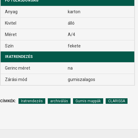
FŐ TULAJDONSÁG
Anyag
karton
Kivitel
álló
Méret
A/4
Szín
fekete
IRATRENDEZÉS
Gerinc méret
na
Zárási mód
gumiszalagos
CÍMKÉK:
Iratrendezés
archiválás
Gumis mappák
CLARISSA