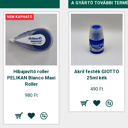
A GYÁRTÓ TOVÁBBI TERMÉ
NEM KAPHATÓ
Hibajavító roller
Akril festék GIOTTO
PELIKAN Blanco Maxi
25ml kék
Roller
490 Ft
980 Ft