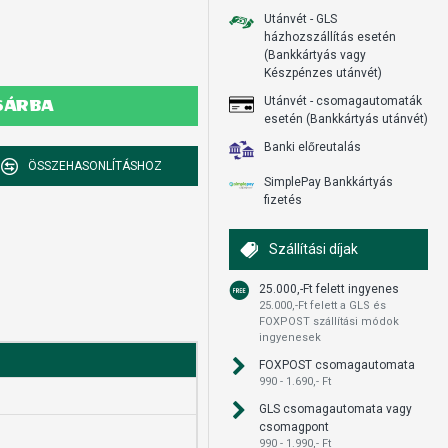
Utánvét - GLS
házhozszállítás esetén
(Bankkártyás vagy
Készpénzes utánvét)
Utánvét - csomagautomaták
SÁRBA
esetén (Bankkártyás utánvét)
Banki előreutalás
ÖSSZEHASONLÍTÁSHOZ
SimplePay Bankkártyás
fizetés
Szállítási díjak
25.000,-Ft felett ingyenes
25.000,-Ft felett a GLS és
FOXPOST szállítási módok
ingyenesek
FOXPOST csomagautomata
990 - 1.690,- Ft
GLS csomagautomata vagy
csomagpont
990 - 1.990,- Ft