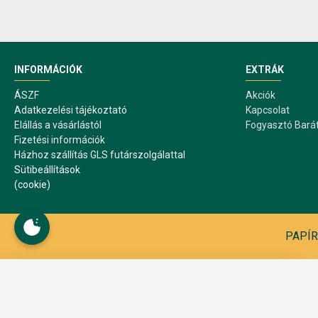
INFORMÁCIÓK
EXTRÁK
ÁSZF
Akciók
Adatkezelési tájékoztató
Kapcsolat
Elállás a vásárlástól
Fogyasztó Bará
Fizetési információk
Házhoz szállítás GLS futárszolgálattal
Sütibeállítások
(cookie)
PAPÍR1
Sütibeállítások
A webáruház működése közben sütiket használ. A