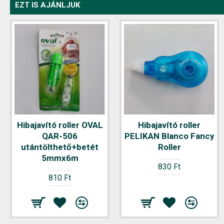
EZT IS AJÁNLJUK
Hibajavító roller OVAL
Hibajavító roller
QAR-506
PELIKAN Blanco Fancy
utántölthető+betét
Roller
5mmx6m
830 Ft
810 Ft