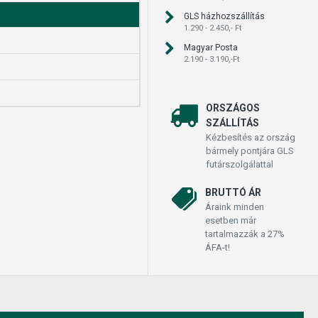
GLS házhozszállítás
1.290 - 2.450,- Ft
Magyar Posta
2.190 - 3.190,-Ft
ORSZÁGOS
SZÁLLÍTÁS
Kézbesítés az ország
bármely pontjára GLS
futárszolgálattal
BRUTTÓ ÁR
Áraink minden
esetben már
tartalmazzák a 27%
ÁFA-t!