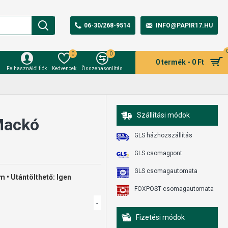
06-30/268-9514
INFO@PAPIR17.HU
0
0
0 termék - 0 Ft
Felhasználói fiók
Kedvencek
Összehasonlítás
Szállítási módok
 Mackó
GLS házhozszállítás
GLS csomagpont
GLS csomagautomata
 • Utántölthető: Igen
FOXPOST csomagautomata
-
Fizetési módok