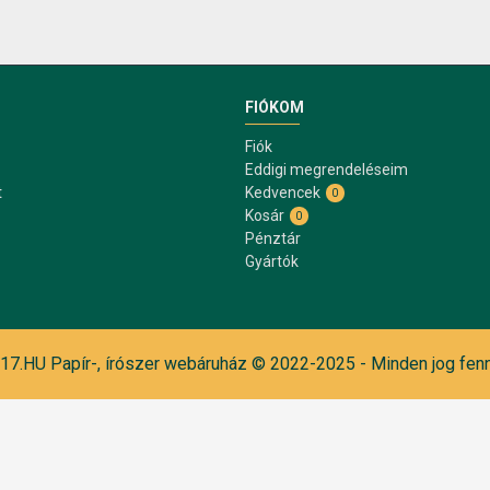
FIÓKOM
Fiók
Eddigi megrendeléseim
t
Kedvencek
0
Kosár
0
Pénztár
Gyártók
7.HU Papír-, írószer webáruház © 2022-2025 - Minden jog fenn