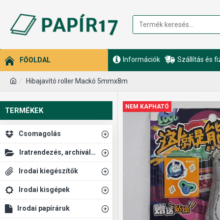
Információk
Szállítás és f
FŐOLDAL
Hibajavító roller Mackó 5mmx8m
NEM KAPHATÓ
TERMÉKEK
Csomagolás
Iratrendezés, archiválás
Irodai kiegészítők
Irodai kisgépek
Irodai papíráruk