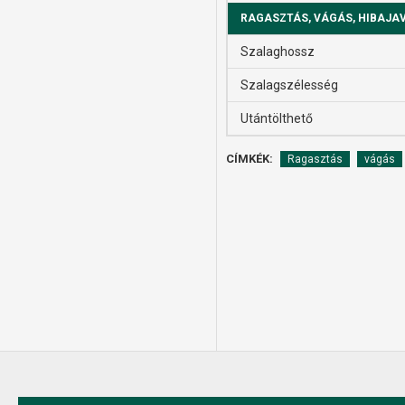
RAGASZTÁS, VÁGÁS, HIBAJA
Szalaghossz
Szalagszélesség
Utántölthető
CÍMKÉK:
Ragasztás
vágás