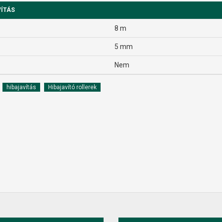
VÍTÁS
8 m
5 mm
Nem
hibajavítás
Hibajavító rollerek