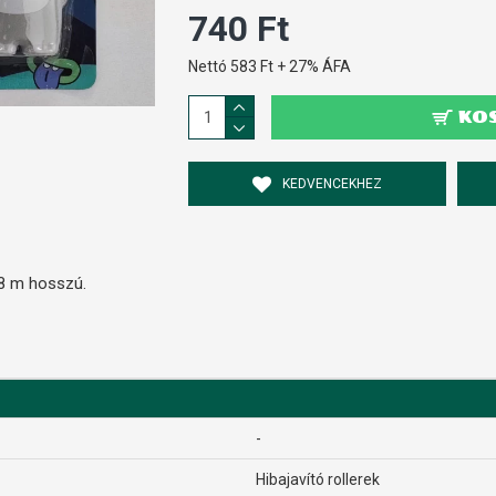
740 Ft
Nettó 583 Ft + 27% ÁFA
KO
KEDVENCEKHEZ
 8 m hosszú.
-
Hibajavító rollerek