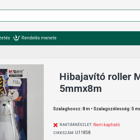
izetés
Rendelés menete
Hibajavító roller
5mmx8m
Szalaghossz: 8 m • Szalagszélesség: 5 mm
Nem kapható
RAKTÁRKÉSZLET:
U11858
CIKKSZÁM: