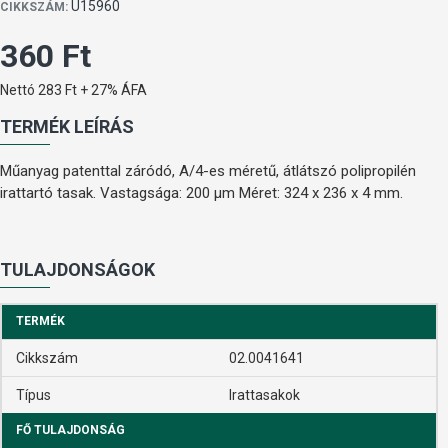
U15960
CIKKSZÁM:
360 Ft
Nettó 283 Ft + 27% ÁFA
TERMÉK LEÍRÁS
Műanyag patenttal záródó, A/4-es méretű, átlátszó polipropilén
irattartó tasak. Vastagsága: 200 µm Méret: 324 x 236 x 4 mm.
TULAJDONSÁGOK
TERMÉK
Cikkszám
02.0041641
Típus
Irattasakok
FŐ TULAJDONSÁG