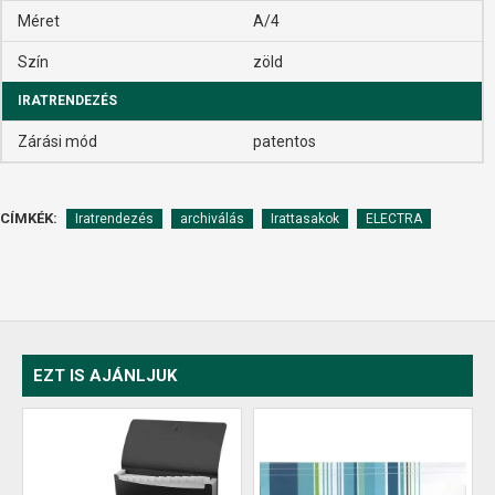
Méret
A/4
Szín
zöld
IRATRENDEZÉS
Zárási mód
patentos
CÍMKÉK:
Iratrendezés
archiválás
Irattasakok
ELECTRA
EZT IS AJÁNLJUK