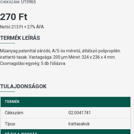
U15965
CIKKSZÁM:
270 Ft
Nettó 213 Ft + 27% ÁFA
TERMÉK LEÍRÁS
Műanyag patenttal záródó, A/5-ös méretű, átlátszó polipropilén
irattartó tasak. Vastagsága: 200 µm Méret: 324 x 236 x 4 mm.
Csomagolási egység: 5 db fóliázva.
TULAJDONSÁGOK
TERMÉK
Cikkszám
02.0041741
Típus
Irattasakok