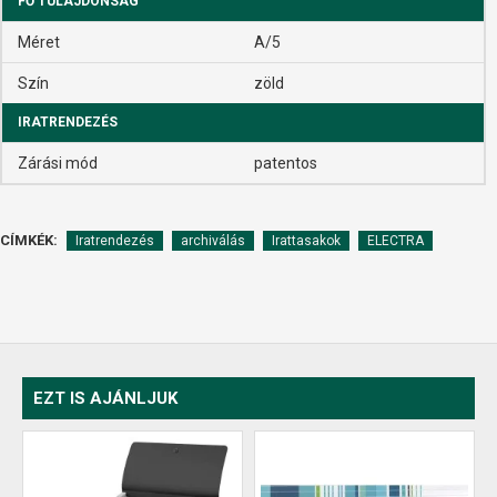
FŐ TULAJDONSÁG
Méret
A/5
Szín
zöld
IRATRENDEZÉS
Zárási mód
patentos
CÍMKÉK:
Iratrendezés
archiválás
Irattasakok
ELECTRA
EZT IS AJÁNLJUK