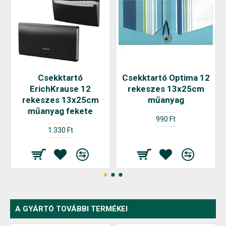
Csekktartó
Csekktartó Optima 12
ErichKrause 12
rekeszes 13x25cm
rekeszes 13x25cm
műanyag
műanyag fekete
990 Ft
1.330 Ft
A GYÁRTÓ TOVÁBBI TERMÉKEI