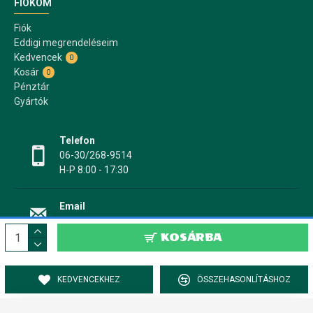
FIÓKOM
Fiók
Eddigi megrendeléseim
Kedvencek
0
Kosár
0
Pénztár
Gyártók
Telefon
06-30/268-9514
H-P 8:00 - 17:30
Email
info@papir17.hu
KOSÁRBA
KEDVENCEKHEZ
ÖSSZEHASONLÍTÁSHOZ
PAPÍR17.HU Papír-, írószer webáruház © 2022-2025 - Minden jog fenntartva!