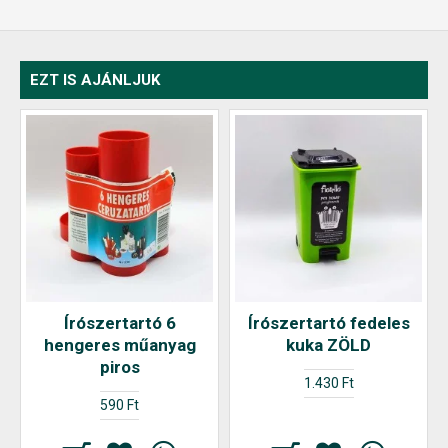
EZT IS AJÁNLJUK
Írószertartó 6
Írószertartó fedeles
hengeres műanyag
kuka ZÖLD
piros
1.430 Ft
590 Ft