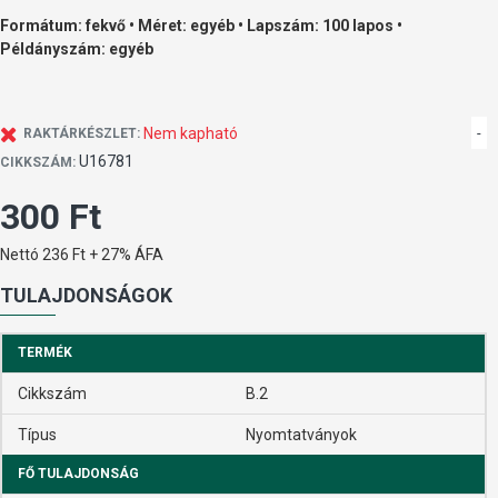
Formátum: fekvő • Méret: egyéb • Lapszám: 100 lapos •
Példányszám: egyéb
Nem kapható
-
RAKTÁRKÉSZLET:
U16781
CIKKSZÁM:
300 Ft
Nettó 236 Ft + 27% ÁFA
TULAJDONSÁGOK
TERMÉK
Cikkszám
B.2
Típus
Nyomtatványok
FŐ TULAJDONSÁG