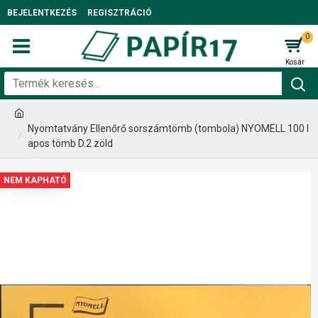
BEJELENTKEZÉS
REGISZTRÁCIÓ
0
Nyomtatvány Ellenőrő sorszámtömb (tombola) NYOMELL 100 l
apos tömb D.2 zöld
NEM KAPHATÓ