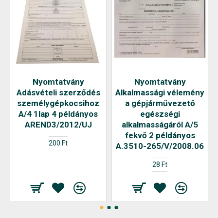
Nyomtatvány
Nyomtatvány
Adásvételi szerződés
Alkalmassági vélemény
személygépkocsihoz
a gépjárművezető
A/4 1lap 4 példányos
egészségi
AREND3/2012/UJ
alkalmasságáról A/5
fekvő 2 példányos
200 Ft
A.3510-265/V/2008.06
28 Ft