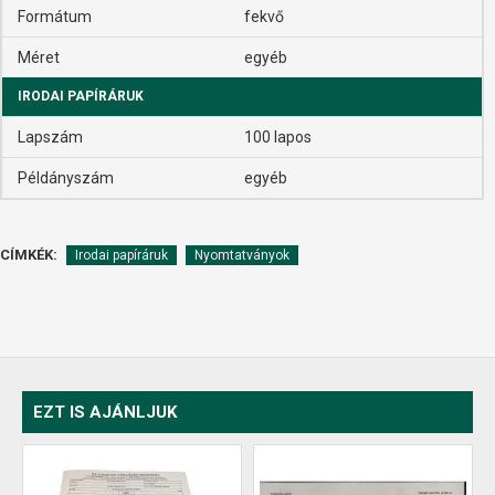
Formátum
fekvő
Méret
egyéb
IRODAI PAPÍRÁRUK
Lapszám
100 lapos
Példányszám
egyéb
CÍMKÉK:
Irodai papíráruk
Nyomtatványok
EZT IS AJÁNLJUK