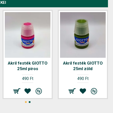
KEI
Nyomtatvány Átadás-
Akril festék GIOTTO
Akril festék GIOTTO
Átvételi elismervény
25ml piros
25ml zöld
VECTRA-LINE A/5 álló
490 Ft
490 Ft
25x3 lapos B13-69/V
440 Ft