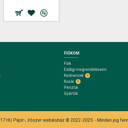
FIÓKOM
Fiók
Eddigi megrendeléseim
t
Kedvencek
0
Kosár
0
Pénztár
Gyártók
7.HU Papír-, írószer webáruház © 2022-2025 - Minden jog fenn