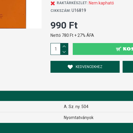
Nem kapható
RAKTÁRKÉSZLET:
U16819
CIKKSZÁM:
990 Ft
Nettó 780 Ft + 27% ÁFA
KO
KEDVENCEKHEZ
A. Sz. ny. 504
Nyomtatványok