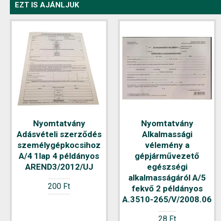
EZT IS AJÁNLJUK
Nyomtatvány
Nyomtatvány
Adásvételi szerződés
Alkalmassági
személygépkocsihoz
vélemény a
A/4 1lap 4 példányos
gépjárművezető
AREND3/2012/UJ
egészségi
alkalmasságáról A/5
200 Ft
fekvő 2 példányos
A.3510-265/V/2008.06
28 Ft