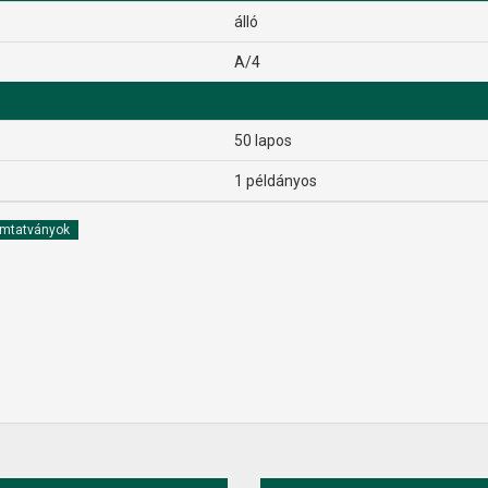
álló
A/4
50 lapos
1 példányos
mtatványok