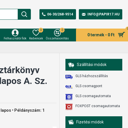
06-30/268-9514
INFO@PAPIR17.HU
0
0
0 termék - 0 Ft
Felhasználói fiók
Kedvencek
Összehasonlítás
Szállítási módok
ztárkönyv
GLS házhozszállítás
apos A. Sz.
GLS csomagpont
GLS csomagautomata
FOXPOST csomagautomata
 lapos • Példányszám: 1
Fizetési módok