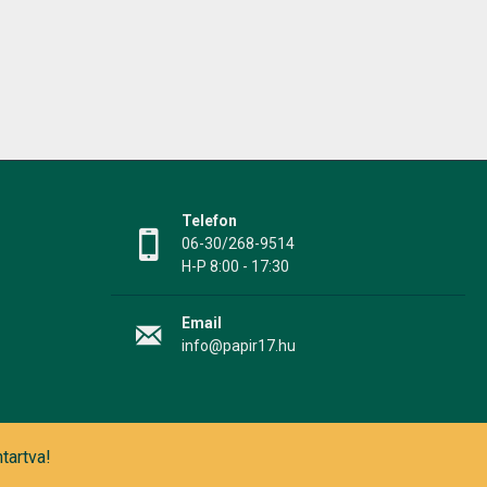
Telefon
06-30/268-9514
H-P 8:00 - 17:30
Email
info@papir17.hu
tartva!