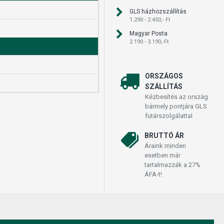
GLS házhozszállítás
1.290 - 2.450,- Ft
Magyar Posta
2.190 - 3.190,-Ft
ORSZÁGOS
SZÁLLÍTÁS
Kézbesítés az ország
bármely pontjára GLS
futárszolgálattal
BRUTTÓ ÁR
Áraink minden
esetben már
tartalmazzák a 27%
ÁFA-t!