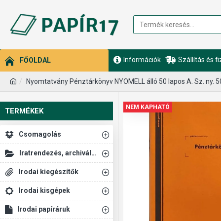
Információk
Szállítás és f
FŐOLDAL
Nyomtatvány Pénztárkönyv NYOMELL álló 50 lapos A. Sz. ny. 5
NEM KAPHATÓ
TERMÉKEK
Csomagolás
Iratrendezés, archiválás
Irodai kiegészítők
Irodai kisgépek
Irodai papíráruk