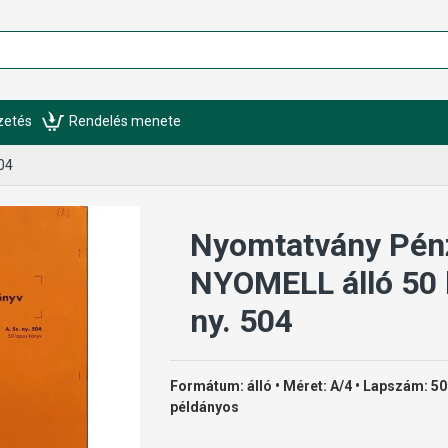
izetés
Rendelés menete
04
Nyomtatvány Pén
NYOMELL álló 50 l
ny. 504
Formátum: álló • Méret: A/4 • Lapszám: 50
példányos