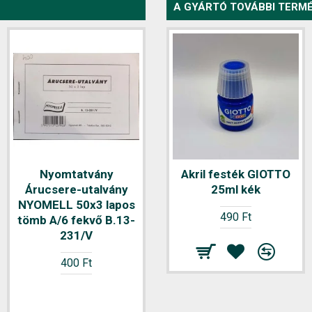
A GYÁRTÓ TOVÁBBI TERMÉ
Nyomtatvány
Akril festék GIOTTO
Nyomtatvány
Árucsere-utalvány
Áruforgalmi jelentés
25ml kék
NYOMELL 50x3 lapos
NYOMELL 50x3 lapos
490 Ft
tömb A/6 fekvő B.13-
B.22-19
231/V
1.100 Ft
400 Ft