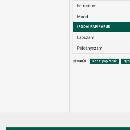
Formátum
Méret
IRODAI PAPÍRÁRUK
Lapszám
Példányszám
CÍMKÉK:
Irodai papíráruk
Nyo