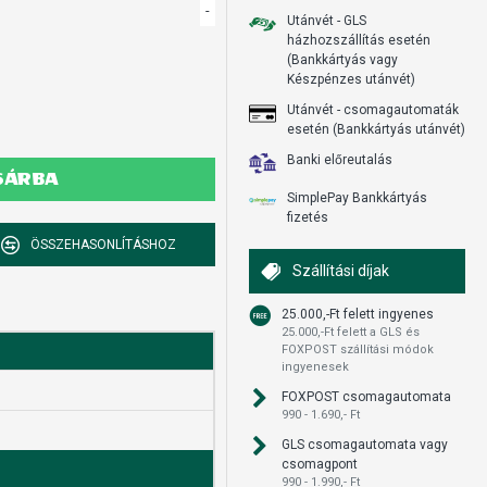
-
Utánvét - GLS
házhozszállítás esetén
(Bankkártyás vagy
Készpénzes utánvét)
Utánvét - csomagautomaták
esetén (Bankkártyás utánvét)
Banki előreutalás
SÁRBA
SimplePay Bankkártyás
fizetés
ÖSSZEHASONLÍTÁSHOZ
Szállítási díjak
25.000,-Ft felett ingyenes
25.000,-Ft felett a GLS és
FOXPOST szállítási módok
ingyenesek
FOXPOST csomagautomata
990 - 1.690,- Ft
GLS csomagautomata vagy
csomagpont
990 - 1.990,- Ft