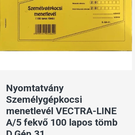
Nyomtatvány
Személygépkocsi
menetlevél VECTRA-LINE
A/5 fekvő 100 lapos tömb
D.Gép.31