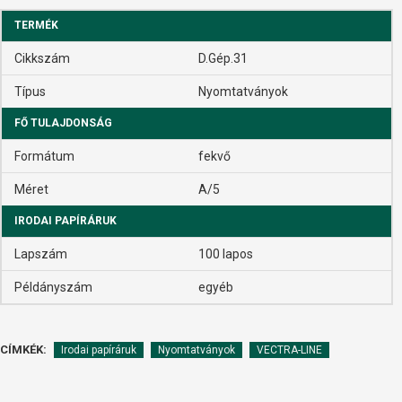
TERMÉK
Cikkszám
D.Gép.31
Típus
Nyomtatványok
FŐ TULAJDONSÁG
Formátum
fekvő
Méret
A/5
IRODAI PAPÍRÁRUK
Lapszám
100 lapos
Példányszám
egyéb
CÍMKÉK:
Irodai papíráruk
Nyomtatványok
VECTRA-LINE