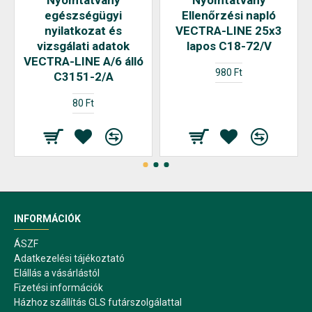
Nyomtatvány
Nyomtatvány
egészségügyi
Ellenőrzési napló
nyilatkozat és
VECTRA-LINE 25x3
vizsgálati adatok
lapos C18-72/V
VECTRA-LINE A/6 álló
980 Ft
C3151-2/A
80 Ft
INFORMÁCIÓK
ÁSZF
Adatkezelési tájékoztató
Elállás a vásárlástól
Fizetési információk
Házhoz szállítás GLS futárszolgálattal