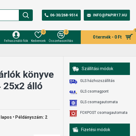
06-30/268-9514
INFO@PAPIR17.HU
0
0
0 termék - 0 Ft
Felhasználói fiók
Kedvencek
Összehasonlítás
Szállítási módok
rlók könyve
GLS házhozszállítás
25x2 álló
GLS csomagpont
GLS csomagautomata
FOXPOST csomagautomata
 lapos • Példányszám: 2
Fizetési módok