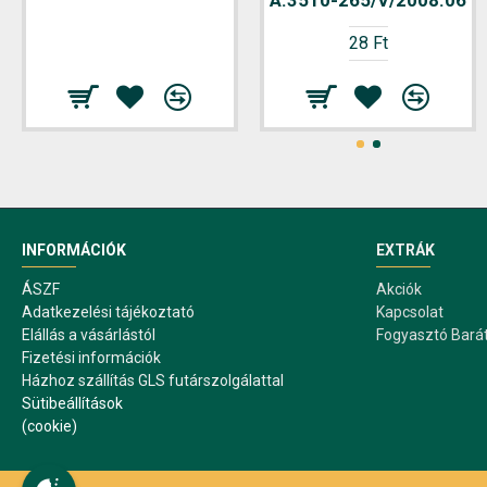
A.3510-265/V/2008.06
28 Ft
INFORMÁCIÓK
EXTRÁK
ÁSZF
Akciók
Adatkezelési tájékoztató
Kapcsolat
Elállás a vásárlástól
Fogyasztó Bará
Fizetési információk
Házhoz szállítás GLS futárszolgálattal
Sütibeállítások
(cookie)