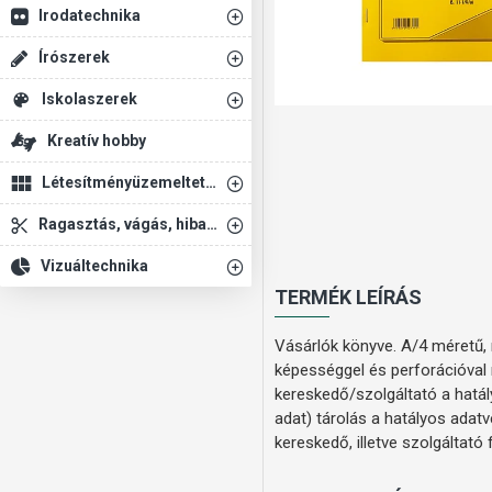
Irodatechnika
Írószerek
Iskolaszerek
Kreatív hobby
Létesítményüzemeltetés
Ragasztás, vágás, hibajavítás
Vizuáltechnika
TERMÉK LEÍRÁS
Vásárlók könyve. A/4 méretű, m
képességgel és perforációval 
kereskedő/szolgáltató a hatá
adat) tárolás a hatályos adat
kereskedő, illetve szolgáltató 