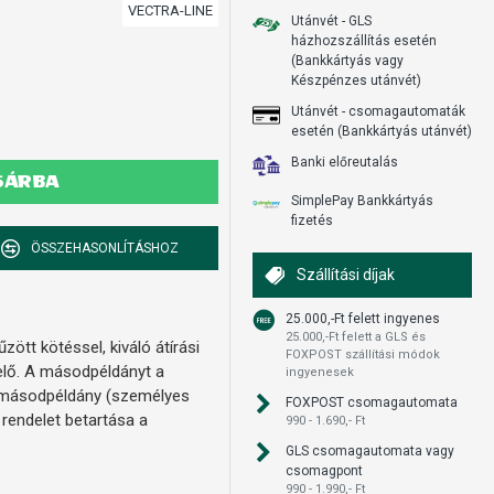
VECTRA-LINE
Utánvét - GLS
házhozszállítás esetén
(Bankkártyás vagy
Készpénzes utánvét)
Utánvét - csomagautomaták
esetén (Bankkártyás utánvét)
Banki előreutalás
SÁRBA
SimplePay Bankkártyás
fizetés
ÖSSZEHASONLÍTÁSHOZ
Szállítási díjak
25.000,-Ft felett ingyenes
25.000,-Ft felett a GLS és
ött kötéssel, kiváló átírási
FOXPOST szállítási módok
lelő. A másodpéldányt a
ingyenesek
A másodpéldány (személyes
FOXPOST csomagautomata
 rendelet betartása a
990 - 1.690,- Ft
GLS csomagautomata vagy
csomagpont
990 - 1.990,- Ft