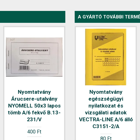
A GYÁRTÓ TOVÁBBI TERMÉ
Nyomtatvány
Nyomtatvány
Nyomtatvány
Árucsere-utalvány
Áruforgalmi jelentés
egészségügyi
NYOMELL 50x3 lapos
NYOMELL 50x3 lapos
nyilatkozat és
tömb A/6 fekvő B.13-
vizsgálati adatok
B.22-19
231/V
VECTRA-LINE A/6 álló
1.100 Ft
C3151-2/A
400 Ft
80 Ft