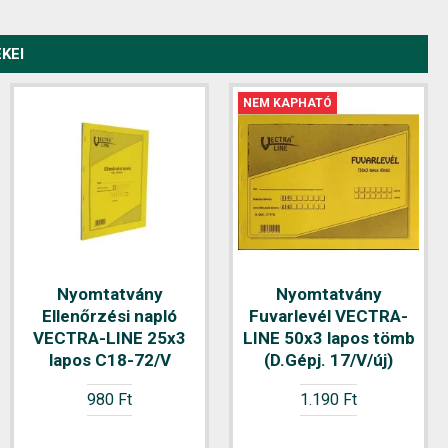
KEI
NEM KAPHATÓ
Nyomtatvány Átadás-
Nyomtatvány
Nyomtatvány
Átvételi elismervény
Ellenőrzési napló
Fuvarlevél VECTRA-
VECTRA-LINE A/5 álló
VECTRA-LINE 25x3
LINE 50x3 lapos tömb
25x3 lapos B13-69/V
lapos C18-72/V
(D.Gépj. 17/V/új)
440 Ft
980 Ft
1.190 Ft