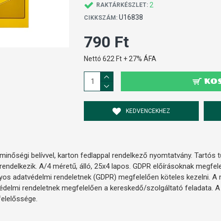
2
RAKTÁRKÉSZLET:
U16838
CIKKSZÁM:
790 Ft
Nettó 622 Ft + 27% ÁFA
KO
KEDVENCEKHEZ
inőségi belívvel, karton fedlappal rendelkező nyomtatvány. Tartós tűz
rendelkezik. A/4 méretű, álló, 25x4 lapos. GDPR előírásoknak megfe
lyos adatvédelmi rendeletnek (GDPR) megfelelően köteles kezelni. 
védelmi rendeletnek megfelelően a kereskedő/szolgáltató feladata. A
felelőssége.