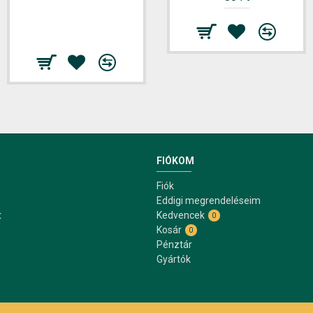
FIÓKOM
Fiók
Eddigi megrendeléseim
t
Kedvencek
0
Kosár
0
Pénztár
Gyártók