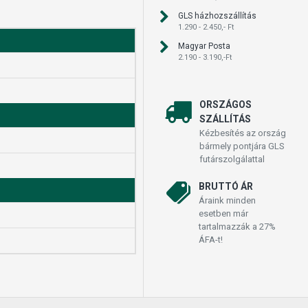
GLS házhozszállítás
1.290 - 2.450,- Ft
Magyar Posta
2.190 - 3.190,-Ft
ORSZÁGOS
SZÁLLÍTÁS
Kézbesítés az ország
bármely pontjára GLS
futárszolgálattal
BRUTTÓ ÁR
Áraink minden
esetben már
tartalmazzák a 27%
ÁFA-t!