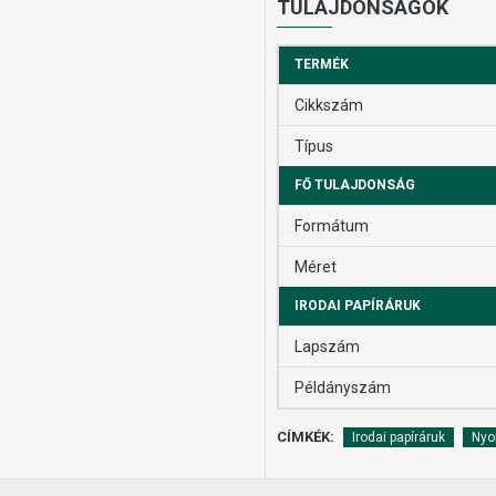
TULAJDONSÁGOK
TERMÉK
Cikkszám
Típus
FŐ TULAJDONSÁG
Formátum
Méret
IRODAI PAPÍRÁRUK
Lapszám
Példányszám
CÍMKÉK:
Irodai papíráruk
Nyo