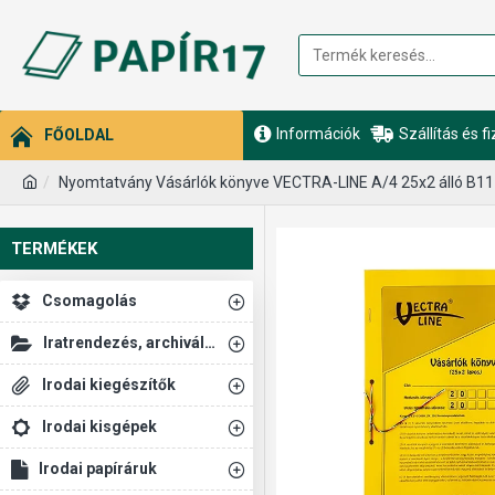
Információk
Szállítás és f
FŐOLDAL
Nyomtatvány Vásárlók könyve VECTRA-LINE A/4 25x2 álló B11
TERMÉKEK
Csomagolás
Iratrendezés, archiválás
Irodai kiegészítők
Irodai kisgépek
Irodai papíráruk