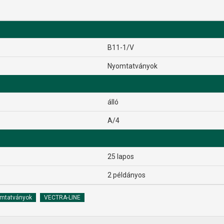
B11-1/V
Nyomtatványok
álló
A/4
25 lapos
2 példányos
mtatványok
VECTRA-LINE