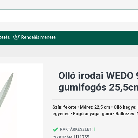
izetés
Rendelés menete
Olló irodai WEDO
gumifogós 25,5cm
Szín: fekete • Méret: 22,5 cm • Olló hegye:
egyenes • Fogó anyaga: gumi • Balkezes:
1
RAKTÁRKÉSZLET:
U11755
CIKKSZÁM: