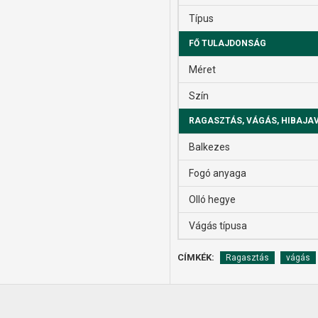
Típus
FŐ TULAJDONSÁG
Méret
Szín
RAGASZTÁS, VÁGÁS, HIBAJA
Balkezes
Fogó anyaga
Olló hegye
Vágás típusa
CÍMKÉK:
Ragasztás
vágás