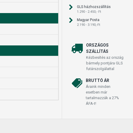
GLS házhozszállítás
1.290 - 2.450,- Ft
Magyar Posta
2.190 - 3.190,-Ft
ORSZÁGOS
SZÁLLÍTÁS
Kézbesítés az ország
bármely pontjára GLS
futárszolgálattal
BRUTTÓ ÁR
Áraink minden
esetben már
tartalmazzák a 27%
ÁFA-t!