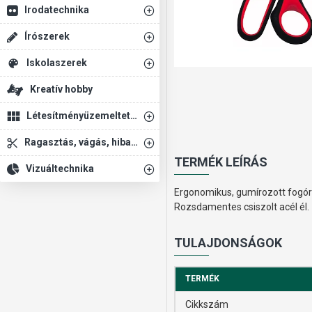
Irodatechnika
Írószerek
Iskolaszerek
Kreatív hobby
Létesítményüzemeltetés
Ragasztás, vágás, hibajavítás
TERMÉK LEÍRÁS
Vizuáltechnika
Ergonomikus, gumírozott fogóré
Rozsdamentes csiszolt acél él.
TULAJDONSÁGOK
TERMÉK
Cikkszám