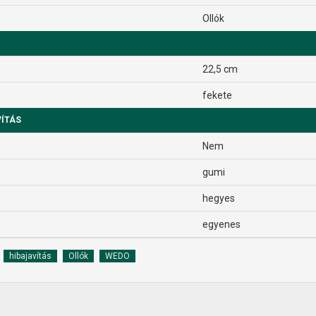
Ollók
22,5 cm
fekete
VÍTÁS
Nem
gumi
hegyes
egyenes
hibajavítás
Ollók
WEDO