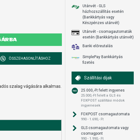
Utánvét - GLS
házhozszállítás esetén
(Bankkártyás vagy
Készpénzes utánvét)
Utánvét - csomagautomaták
esetén (Bankkártyás utánvét)
SÁRBA
Banki előreutalás
SimplePay Bankkártyás
ÖSSZEHASONLÍTÁSHOZ
fizetés
Szállítási díjak
adós szalag vágására alkalmas.
25.000,-Ft felett ingyenes
25.000,-Ft felett a GLS és
FOXPOST szállítási módok
ingyenesek
FOXPOST csomagautomata
990 - 1.690,- Ft
GLS csomagautomata vagy
csomagpont
990 - 1.990,- Ft