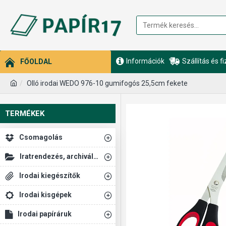
Információk
Szállítás és f
FŐOLDAL
Olló irodai WEDO 976-10 gumifogós 25,5cm fekete
TERMÉKEK
Csomagolás
Iratrendezés, archiválás
Irodai kiegészítők
Irodai kisgépek
Irodai papíráruk