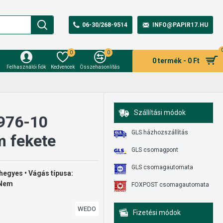
06-30/268-9514
INFO@PAPIR17.HU
0
0
0 termék - 0 Ft
Felhasználói fiók
Kedvencek
Összehasonlítás
Szállítási módok
 976-10
GLS házhozszállítás
 fekete
GLS csomagpont
GLS csomagautomata
 hegyes • Vágás típusa:
 Nem
FOXPOST csomagautomata
WEDO
Fizetési módok