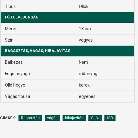
Típus
Ollók
FŐ TULAJDONSÁG
Méret
13 cm
Szín
vegyes
RAGASZTÁS, VÁGÁS, HIBAJAVÍTÁS
Balkezes
Nem
Fogó anyaga
műanyag
Olló hegye
kerek
Vágás típusa
egyenes
CÍMKÉK:
Ragasztás
vágás
hibajavítás
Ollók
ICO