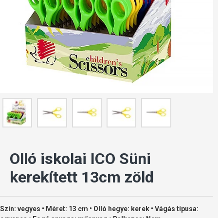
Olló iskolai ICO Süni
kerekített 13cm zöld
Szín: vegyes • Méret: 13 cm • Olló hegye: kerek • Vágás típusa: