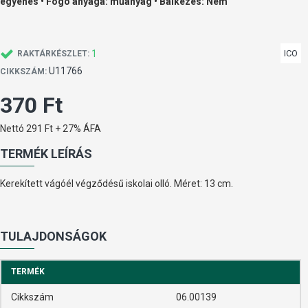
egyenes • Fogó anyaga: műanyag • Balkezes: Nem
1
ICO
RAKTÁRKÉSZLET:
U11766
CIKKSZÁM:
370 Ft
Nettó 291 Ft + 27% ÁFA
TERMÉK LEÍRÁS
Kerekített vágóél végződésű iskolai olló. Méret: 13 cm.
TULAJDONSÁGOK
TERMÉK
Cikkszám
06.00139