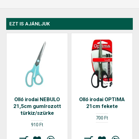
EZT IS AJÁNLJUK
Olló irodai NEBULO
Olló irodai OPTIMA
21,5cm gumírozott
21cm fekete
türkiz/szürke
700 Ft
910 Ft