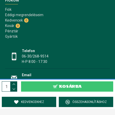
FIÓKOM
Fiók
Eddigi megrendeléseim
Kedvencek
0
Kosár
0
Pénztár
Gyártók
Telefon
06-30/268-9514
H-P 8:00 - 17:30
Email
info@papir17.hu
KOSÁRBA
KEDVENCEKHEZ
ÖSSZEHASONLÍTÁSHOZ
PAPÍR17.HU Papír-, írószer webáruház © 2022-2025 - Minden jog fenntartva!