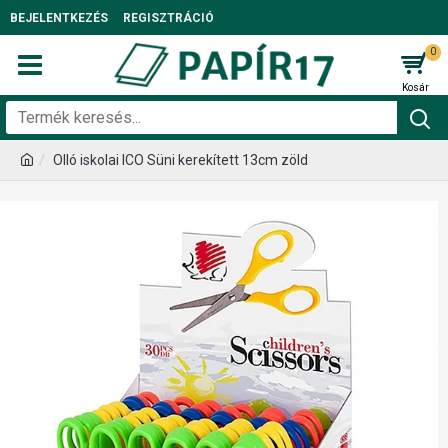
BEJELENTKEZÉS
REGISZTRÁCIÓ
0
Olló iskolai ICO Süni kerekített 13cm zöld