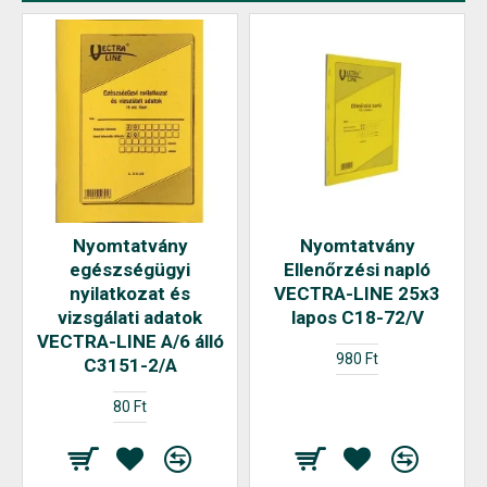
Nyomtatvány
Nyomtatvány
egészségügyi
Ellenőrzési napló
nyilatkozat és
VECTRA-LINE 25x3
vizsgálati adatok
lapos C18-72/V
VECTRA-LINE A/6 álló
980 Ft
C3151-2/A
80 Ft