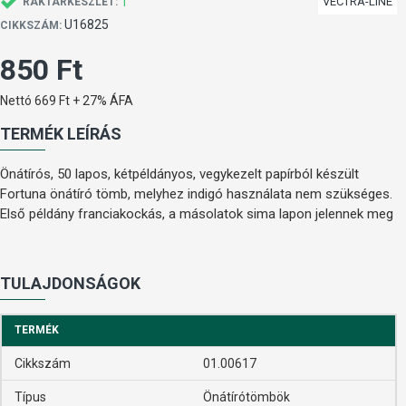
1
VECTRA-LINE
RAKTÁRKÉSZLET:
U16825
CIKKSZÁM:
850 Ft
Nettó 669 Ft + 27% ÁFA
TERMÉK LEÍRÁS
Önátírós, 50 lapos, kétpéldányos, vegykezelt papírból készült
Fortuna önátíró tömb, melyhez indigó használata nem szükséges.
Első példány franciakockás, a másolatok sima lapon jelennek meg
TULAJDONSÁGOK
TERMÉK
Cikkszám
01.00617
Típus
Önátírótömbök