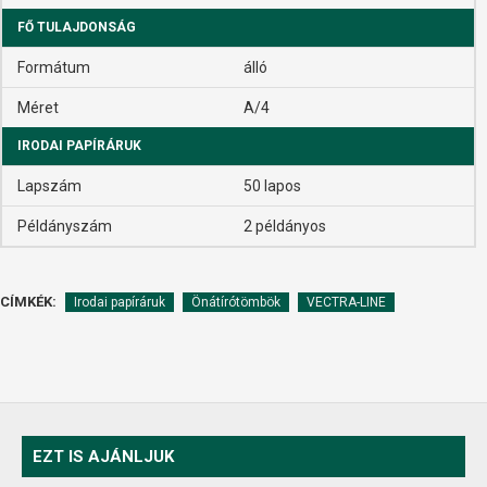
FŐ TULAJDONSÁG
Formátum
álló
Méret
A/4
IRODAI PAPÍRÁRUK
Lapszám
50 lapos
Példányszám
2 példányos
CÍMKÉK:
Irodai papíráruk
Önátírótömbök
VECTRA-LINE
EZT IS AJÁNLJUK