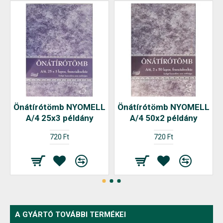
Önátírótömb NYOMELL
Önátírótömb NYOMELL
A/4 25x3 példány
A/4 50x2 példány
720 Ft
720 Ft
A GYÁRTÓ TOVÁBBI TERMÉKEI