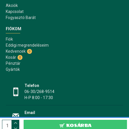
Akciók
Kapcsolat
Fogyasztó Barát
FIÓKOM
Fiók
Eddigi megrendeléseim
Kedvencek
0
Kosár
0
Pénztár
Gyártók
Telefon
06-30/268-9514
H-P 8:00 - 17:30
Email
info@papir17.hu
KOSÁRBA