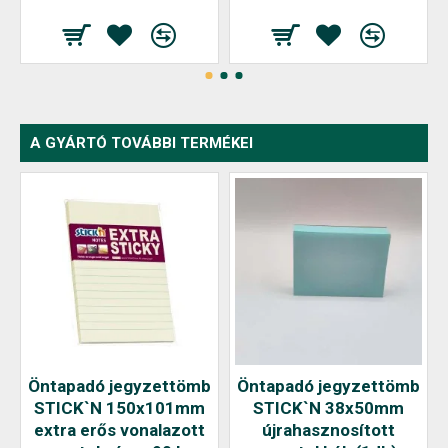
A GYÁRTÓ TOVÁBBI TERMÉKEI
Öntapadó jegyzettömb
Öntapadó jegyzettömb
STICK`N 150x101mm
STICK`N 38x50mm
extra erős vonalazott
újrahasznosított