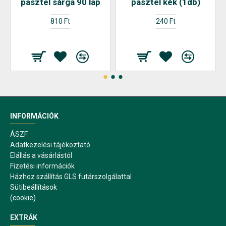
pasztel sárga 90 lap
pasztel kék (1db)
810 Ft
240 Ft
INFORMÁCIÓK
ÁSZF
Adatkezelési tájékoztató
Elállás a vásárlástól
Fizetési információk
Házhoz szállítás GLS futárszolgálattal
Sütibeállítások
(cookie)
EXTRÁK