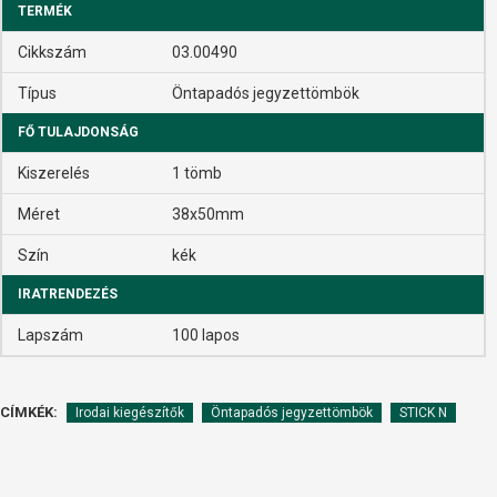
TERMÉK
Cikkszám
03.00490
Típus
Öntapadós jegyzettömbök
FŐ TULAJDONSÁG
Kiszerelés
1 tömb
Méret
38x50mm
Szín
kék
IRATRENDEZÉS
Lapszám
100 lapos
CÍMKÉK:
Irodai kiegészítők
Öntapadós jegyzettömbök
STICK N