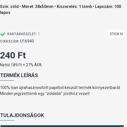
Szín: zöld • Méret: 38x50mm • Kiszerelés: 1 tömb • Lapszám: 100
lapos
1
STICK N
RAKTÁRKÉSZLET:
U16940
CIKKSZÁM:
240 Ft
Nettó 189 Ft + 27% ÁFA
TERMÉK LEÍRÁS
100%-ban újrahasznosított papírból készült termék környezetbarát
Minden jegyzettömb egy "zöldebb" jövőhöz vezet!
TULAJDONSÁGOK