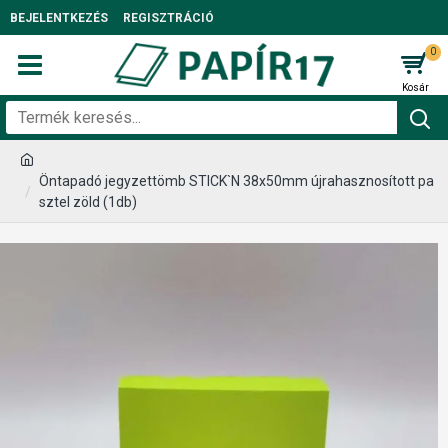
BEJELENTKEZÉS
REGISZTRÁCIÓ
0
Öntapadó jegyzettömb STICK`N 38x50mm újrahasznosított pa
sztel zöld (1db)