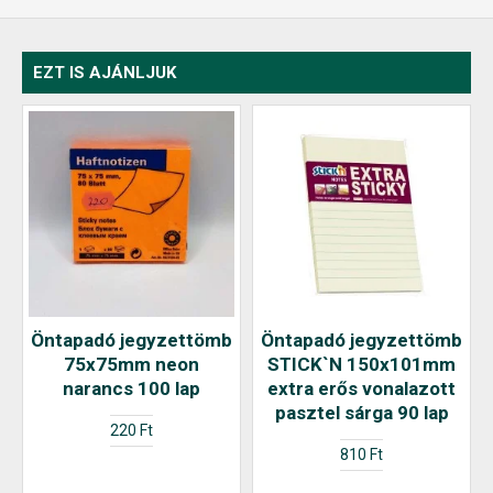
EZT IS AJÁNLJUK
Öntapadó jegyzettömb
Öntapadó jegyzettömb
75x75mm neon
STICK`N 150x101mm
narancs 100 lap
extra erős vonalazott
pasztel sárga 90 lap
220 Ft
810 Ft