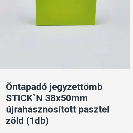
Öntapadó jegyzettömb
STICK`N 38x50mm
újrahasznosított pasztel
zöld (1db)