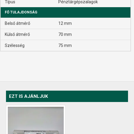
Típus
Pénztárgépszalagok
FŐ TULAJDONSÁG
Belső átmérő
12 mm
Külső átmérő
70 mm
Szélesség
75 mm
EZT IS AJÁNLJUK