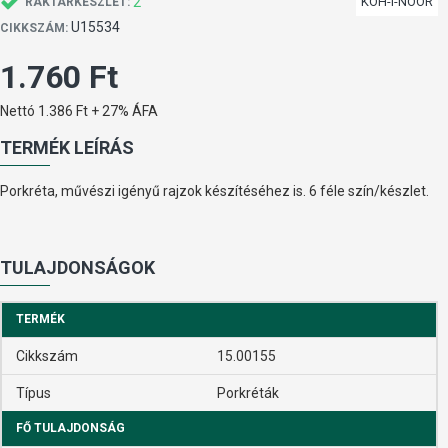
2
KOH-I-NOOR
RAKTÁRKÉSZLET:
U15534
CIKKSZÁM:
1.760 Ft
Nettó 1.386 Ft + 27% ÁFA
TERMÉK LEÍRÁS
Porkréta, művészi igényű rajzok készítéséhez is. 6 féle szín/készlet.
TULAJDONSÁGOK
TERMÉK
Cikkszám
15.00155
Típus
Porkréták
FŐ TULAJDONSÁG