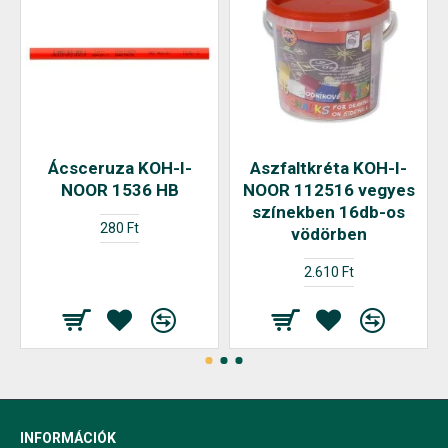
Ácsceruza KOH-I-
Aszfaltkréta KOH-I-
NOOR 1536 HB
NOOR 112516 vegyes
színekben 16db-os
280 Ft
vödörben
2.610 Ft
INFORMÁCIÓK