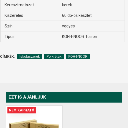
Keresztmetszet
kerek
Kiszerelés
60 db-os készlet
Szín
vegyes
Típus
KOH-I-NOOR Toison
CÍMKÉK:
Iskolaszerek
Porkréták
KOH-I-NOOR
EZT IS AJÁNLJUK
NEM KAPHATÓ