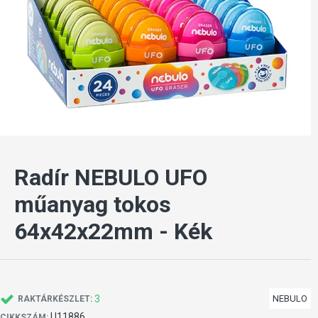
Radír NEBULO UFO
műanyag tokos
64x42x22mm - Kék
3
NEBULO
RAKTÁRKÉSZLET:
U11886
CIKKSZÁM: