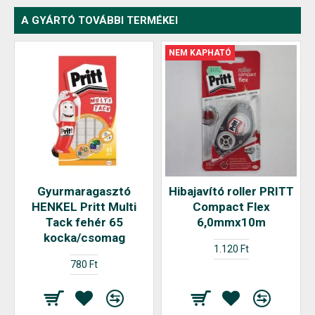
A GYÁRTÓ TOVÁBBI TERMÉKEI
NEM KAPHATÓ
Gyurmaragasztó
Hibajavító roller PRITT
HENKEL Pritt Multi
Compact Flex
Tack fehér 65
6,0mmx10m
kocka/csomag
1.120 Ft
780 Ft