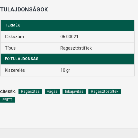
TULAJDONSÁGOK
TERMÉK
Cikkszám
06.00021
Típus
Ragasztóstiftek
FŐ TULAJDONSÁG
Kiszerelés
10 gr
CÍMKÉK:
Ragasztás
vágás
hibajavítás
Ragasztóstiftek
PRITT