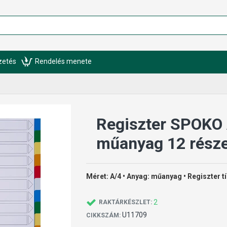
izetés
Rendelés menete
Regiszter SPOKO
műanyag 12 rész
Méret: A/4 • Anyag: műanyag • Regiszter t
2
RAKTÁRKÉSZLET:
U11709
CIKKSZÁM: