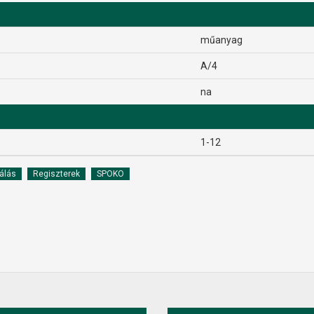
műanyag
A/4
na
1-12
álás
Regiszterek
SPOKO