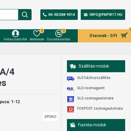
06-30/268-9514
INFO@PAPIR17.HU
0
0
0 termék - 0 Ft
Felhasználói fiók
Kedvencek
Összehasonlítás
Szállítási módok
 A/4
GLS házhozszállítás
es
GLS csomagpont
GLS csomagautomata
ípusa: 1-12
FOXPOST csomagautomata
SPOKO
Fizetési módok