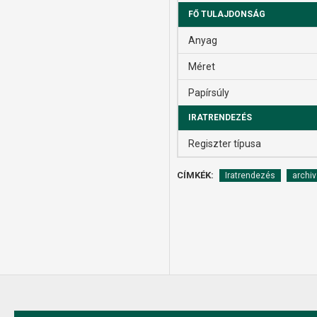
FŐ TULAJDONSÁG
Anyag
Méret
Papírsúly
IRATRENDEZÉS
Regiszter típusa
CÍMKÉK:
Iratrendezés
archiv