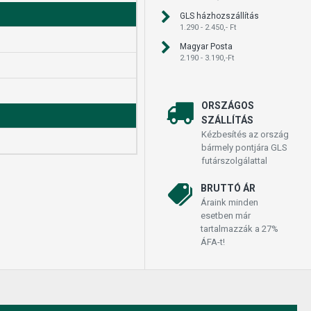
GLS házhozszállítás
1.290 - 2.450,- Ft
Magyar Posta
2.190 - 3.190,-Ft
ORSZÁGOS
SZÁLLÍTÁS
Kézbesítés az ország
bármely pontjára GLS
futárszolgálattal
BRUTTÓ ÁR
Áraink minden
esetben már
tartalmazzák a 27%
ÁFA-t!