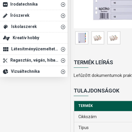
Irodatechnika
Írószerek
Iskolaszerek
Kreatív hobby
Létesítményüzemeltetés
Ragasztás, vágás, hibajavítás
TERMÉK LEÍRÁS
Vizuáltechnika
Lefűzőtt dokumentumok prakti
TULAJDONSÁGOK
TERMÉK
Cikkszám
Típus