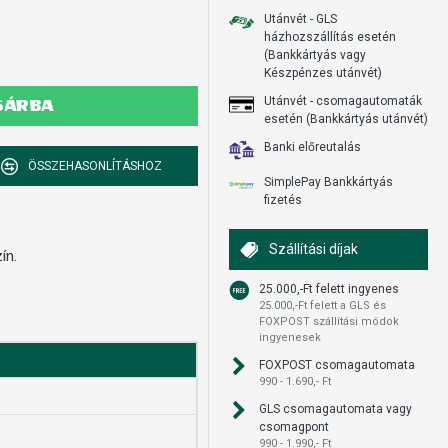
Utánvét - GLS
házhozszállítás esetén
(Bankkártyás vagy
Készpénzes utánvét)
Utánvét - csomagautomaták
SÁRBA
esetén (Bankkártyás utánvét)
Banki előreutalás
ÖSSZEHASONLÍTÁSHOZ
SimplePay Bankkártyás
fizetés
Szállítási díjak
ín.
25.000,-Ft felett ingyenes
25.000,-Ft felett a GLS és
FOXPOST szállítási módok
ingyenesek
FOXPOST csomagautomata
990 - 1.690,- Ft
GLS csomagautomata vagy
csomagpont
990 - 1.990,- Ft