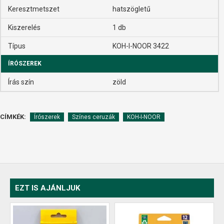
Keresztmetszet
hatszögletű
Kiszerelés
1 db
Típus
KOH-I-NOOR 3422
ÍRÓSZEREK
Írás szín
zöld
CÍMKÉK:
Írószerek
Színes ceruzák
KOH-I-NOOR
EZT IS AJÁNLJUK