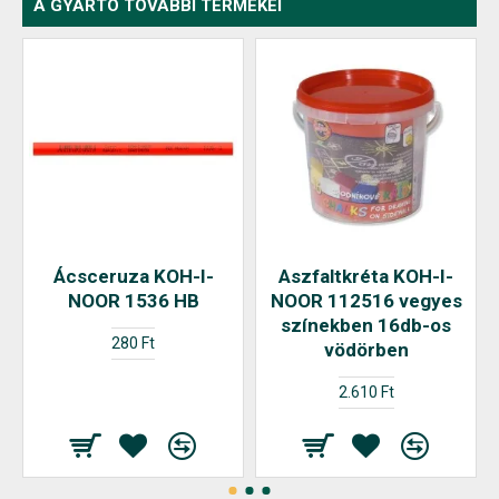
A GYÁRTÓ TOVÁBBI TERMÉKEI
Ácsceruza KOH-I-
Aszfaltkréta KOH-I-
NOOR 1536 HB
NOOR 112516 vegyes
színekben 16db-os
280 Ft
vödörben
2.610 Ft