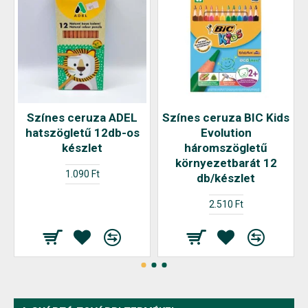
Színes ceruza ADEL
Színes ceruza BIC Kids
hatszögletű 12db-os
Evolution
készlet
háromszögletű
környezetbarát 12
1.090 Ft
db/készlet
2.510 Ft