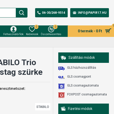
06-30/268-9514
INFO@PAPIR17.HU
0
0
0 termék - 0 Ft
Felhasználói fiók
Kedvencek
Összehasonlítás
Szállítási módok
ABILO Trio
GLS házhozszállítás
stag szürke
GLS csomagpont
GLS csomagautomata
 Keresztmetszet:
FOXPOST csomagautomata
STABILO
Fizetési módok