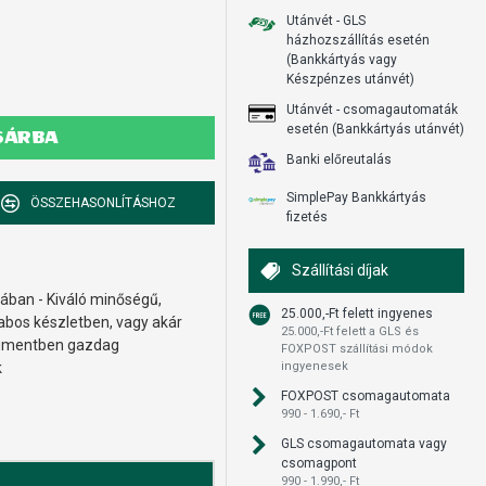
Utánvét - GLS
házhozszállítás esetén
(Bankkártyás vagy
Készpénzes utánvét)
Utánvét - csomagautomaták
esetén (Bankkártyás utánvét)
SÁRBA
Banki előreutalás
SimplePay Bankkártyás
ÖSSZEHASONLÍTÁSHOZ
fizetés
Szállítási díjak
lában - Kiváló minőségű,
25.000,-Ft felett ingyenes
rabos készletben, vagy akár
25.000,-Ft felett a GLS és
pigmentben gazdag
FOXPOST szállítási módok
k
ingyenesek
FOXPOST csomagautomata
990 - 1.690,- Ft
GLS csomagautomata vagy
csomagpont
990 - 1.990,- Ft