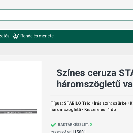
izetés
Rendelés menete
Színes ceruza ST
háromszögletű va
Típus: STABILO Trio • Írás szín: szürke •
háromszögletű • Kiszerelés: 1 db
3
RAKTÁRKÉSZLET:
U15881
CIKKSZÁM: