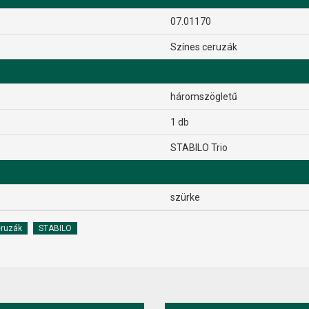
07.01170
Színes ceruzák
háromszögletű
1 db
STABILO Trio
szürke
eruzák
STABILO