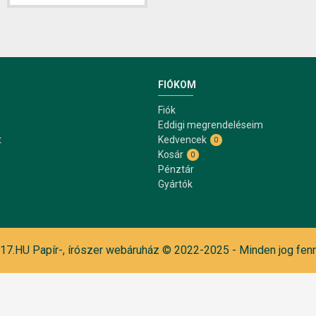
FIÓKOM
Fiók
Eddigi megrendeléseim
t
Kedvencek
0
Kosár
0
Pénztár
Gyártók
7.HU Papír-, írószer webáruház © 2022-2025 - Minden jog fenn