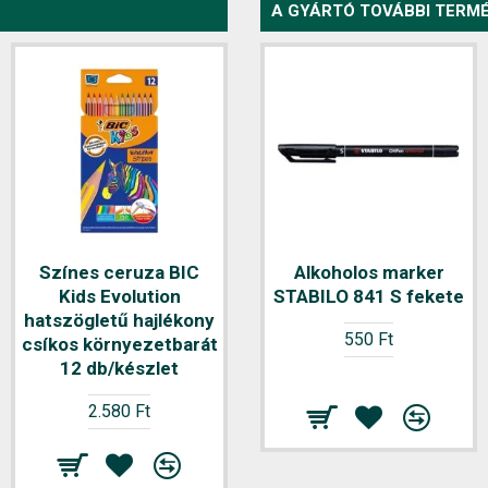
A GYÁRTÓ TOVÁBBI TERMÉ
Színes ceruza BIC
Színes ceruza BIC
Alkoholos marker
Kids Evolution
STABILO 841 S fekete
Kids Evolution
hatszögletű hajlékony
hatszögletű
550 Ft
csíkos környezetbarát
környezetbarát 24
12 db/készlet
db/készlet
2.580 Ft
2.600 Ft