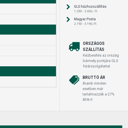
GLS házhozszállítás
1.290 - 2.450,- Ft
Magyar Posta
2.190 - 3.190,-Ft
ORSZÁGOS
SZÁLLÍTÁS
Kézbesítés az ország
bármely pontjára GLS
futárszolgálattal
BRUTTÓ ÁR
Áraink minden
esetben már
tartalmazzák a 27%
ÁFA-t!