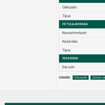
Cikkszám
Típus
FŐ TULAJDONSÁG
Keresztmetszet
Kiszerelés
Típus
ÍRÓSZEREK
Írás szín
CÍMKÉK:
Írószerek
Színes c