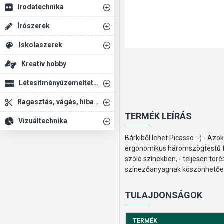
Irodatechnika
Írószerek
Iskolaszerek
Kreatív hobby
Létesítményüzemeltetés
Ragasztás, vágás, hibajavítás
TERMÉK LEÍRÁS
Vizuáltechnika
Bárkiből lehet Picasso :-) - Az
ergonomikus háromszögtestű fa 
szóló színekben, - teljesen t
színezőanyagnak köszönhetően 
TULAJDONSÁGOK
TERMÉK