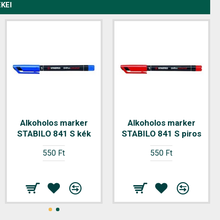
KEI
Színes ceruza BIC
Alkoholos marker
Alkoholos marker
STABILO 841 S kék
Kids Tropicolors
STABILO 841 S piros
hatszögletű 18
550 Ft
550 Ft
db/készlet
1.390 Ft