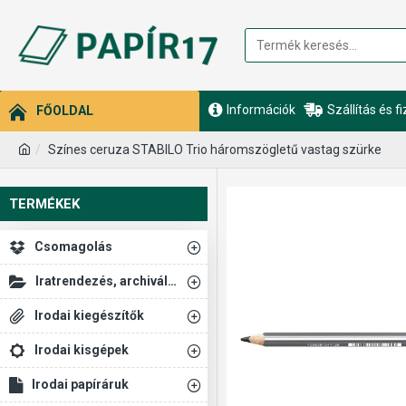
Információk
Szállítás és f
FŐOLDAL
Színes ceruza STABILO Trio háromszögletű vastag szürke
TERMÉKEK
Csomagolás
Iratrendezés, archiválás
Irodai kiegészítők
Irodai kisgépek
Irodai papíráruk