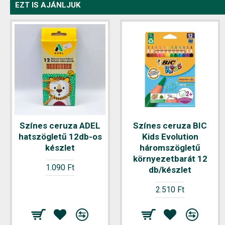
EZT IS AJÁNLJUK
Színes ceruza ADEL
Színes ceruza BIC
hatszögletű 12db-os
Kids Evolution
készlet
háromszögletű
környezetbarát 12
1.090 Ft
db/készlet
2.510 Ft