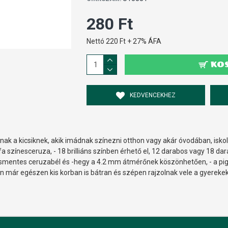
280 Ft
Nettó 220 Ft + 27% ÁFA
KO
KEDVENCEKHEZ
oknak a kicsiknek, akik imádnak színezni otthon vagy akár óvodában, isko
színesceruza, - 18 brilliáns színben érhető el, 12 darabos vagy 18 da
örésmentes ceruzabél és -hegy a 4.2 mm átmérőnek köszönhetően, - a 
már egészen kis korban is bátran és szépen rajzolnak vele a gyereke