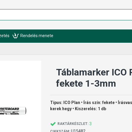
izetés
Rendelés menete
Táblamarker ICO 
fekete 1-3mm
Típus: ICO Plan • Írás szín: fekete • Írásv
kerek hegy • Kiszerelés: 1 db
3
RAKTÁRKÉSZLET:
U15482
CIKKSZÁM: