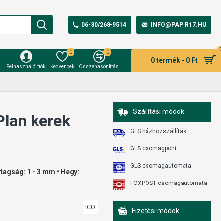
06-30/268-9514
INFO@PAPIR17.HU
0
0
0 termék - 0 Ft
Felhasználói fiók
Kedvencek
Összehasonlítás
Szállítási módok
Plan kerek
GLS házhozszállítás
GLS csomagpont
GLS csomagautomata
astagság: 1 - 3 mm • Hegy:
FOXPOST csomagautomata
ICO
Fizetési módok