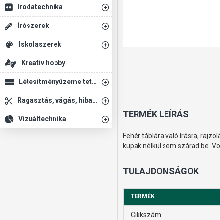
Irodatechnika
Írószerek
Iskolaszerek
Kreatív hobby
Létesítményüzemeltetés
Ragasztás, vágás, hibajavítás
TERMÉK LEÍRÁS
Vizuáltechnika
Fehér táblára való írásra, rajzo
kupak nélkül sem szárad be. V
TULAJDONSÁGOK
TERMÉK
Cikkszám