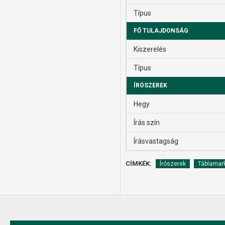
Típus
FŐ TULAJDONSÁG
Kiszerelés
Típus
ÍRÓSZEREK
Hegy
Írás szín
Írásvastagság
CÍMKÉK:
Írószerek
Táblamar