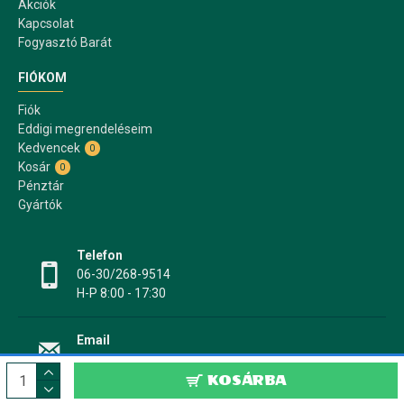
Akciók
Kapcsolat
Fogyasztó Barát
FIÓKOM
Fiók
Eddigi megrendeléseim
Kedvencek
0
Kosár
0
Pénztár
Gyártók
Telefon
06-30/268-9514
H-P 8:00 - 17:30
Email
info@papir17.hu
KOSÁRBA