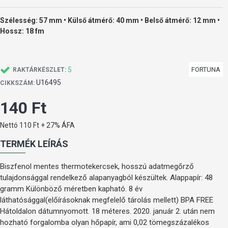
Szélesség: 57 mm • Külső átmérő: 40 mm • Belső átmérő: 12 mm •
Hossz: 18 fm
5
FORTUNA
RAKTÁRKÉSZLET:
U16495
CIKKSZÁM:
140 Ft
Nettó 110 Ft + 27% ÁFA
TERMÉK LEÍRÁS
Biszfenol mentes thermotekercsek, hosszú adatmegőrző
tulajdonsággal rendelkező alapanyagból készültek. Alappapír: 48
gramm Különböző méretben kapható. 8 év
láthatósággal(előírásoknak megfelelő tárolás mellett) BPA FREE
Hátoldalon dátumnyomott. 18 méteres. 2020. január 2. után nem
hozható forgalomba olyan hőpapír, ami 0,02 tömegszázalékos