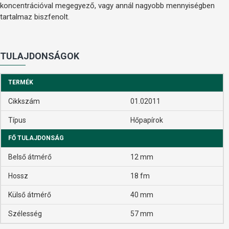
koncentrációval megegyező, vagy annál nagyobb mennyiségben
tartalmaz biszfenolt.
TULAJDONSÁGOK
TERMÉK
Cikkszám
01.02011
Típus
Hőpapírok
FŐ TULAJDONSÁG
Belső átmérő
12 mm
Hossz
18 fm
Külső átmérő
40 mm
Szélesség
57 mm