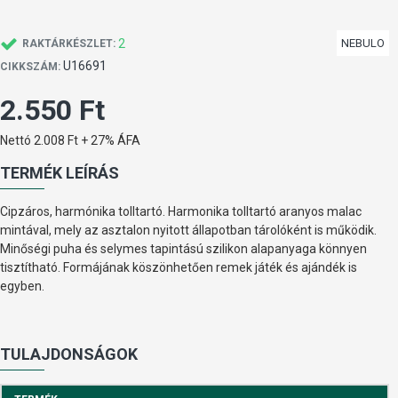
2
NEBULO
RAKTÁRKÉSZLET:
U16691
CIKKSZÁM:
2.550 Ft
Nettó 2.008 Ft + 27% ÁFA
TERMÉK LEÍRÁS
Cipzáros, harmónika tolltartó. Harmonika tolltartó aranyos malac
mintával, mely az asztalon nyitott állapotban tárolóként is működik.
Minőségi puha és selymes tapintású szilikon alapanyaga könnyen
tisztítható. Formájának köszönhetően remek játék és ajándék is
egyben.
TULAJDONSÁGOK