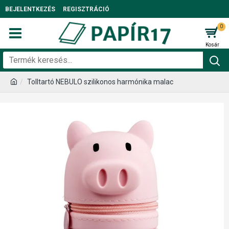
BEJELENTKEZÉS
REGISZTRÁCIÓ
0
Tolltartó NEBULO szilikonos harmónika malac