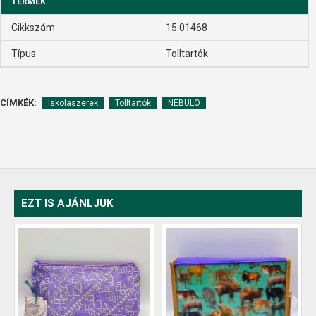
TERMÉK
Cikkszám
15.01468
Típus
Tolltartók
CÍMKÉK:
Iskolaszerek
Tolltartók
NEBULO
EZT IS AJÁNLJUK