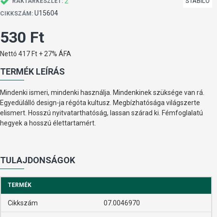
2
STABILO
RAKTÁRKÉSZLET:
U15604
CIKKSZÁM:
530 Ft
Nettó 417 Ft + 27% ÁFA
TERMÉK LEÍRÁS
Mindenki ismeri, mindenki használja. Mindenkinek szüksége van rá.
Egyedülálló design-ja régóta kultusz. Megbízhatósága világszerte
elismert. Hosszú nyitvatarthatóság, lassan szárad ki. Fémfoglalatú
hegyek a hosszú élettartamért.
TULAJDONSÁGOK
TERMÉK
Cikkszám
07.0046970