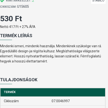
2
STABILO
RAKTÁRKÉSZLET:
U15605
CIKKSZÁM:
530 Ft
Nettó 417 Ft + 27% ÁFA
TERMÉK LEÍRÁS
Mindenki ismeri, mindenki használja. Mindenkinek szüksége van rá.
Egyedülálló design-ja régóta kultusz. Megbízhatósága világszerte
elismert. Hosszú nyitvatarthatóság, lassan szárad ki. Fémfoglalatú
hegyek a hosszú élettartamért.
TULAJDONSÁGOK
TERMÉK
Cikkszám
07.0046997