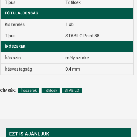
Típus
Tűfilcek
FŐ TULAJDONSÁG
Kiszerelés
1 db
Típus
STABILO Point 88
ÍRÓSZEREK
Írás szín
mély szürke
Írásvastagság
0.4 mm
CÍMKÉK:
Írószerek
Tűfilcek
STABILO
EZT IS AJÁNLJUK