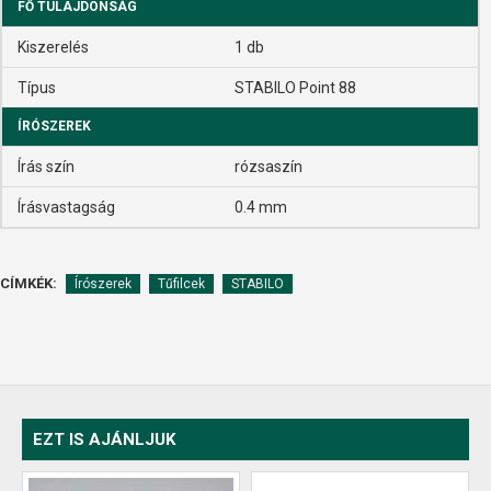
FŐ TULAJDONSÁG
Kiszerelés
1 db
Típus
STABILO Point 88
ÍRÓSZEREK
Írás szín
rózsaszín
Írásvastagság
0.4 mm
CÍMKÉK:
Írószerek
Tűfilcek
STABILO
EZT IS AJÁNLJUK