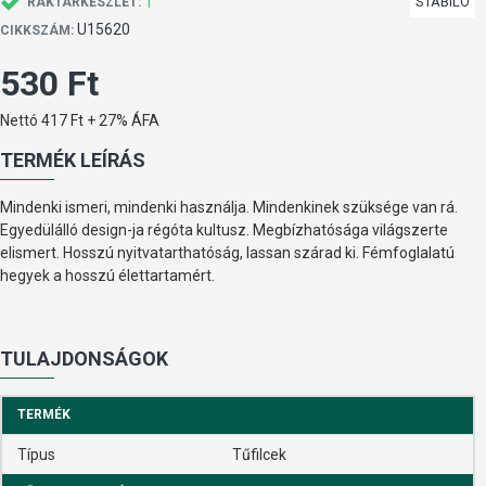
1
STABILO
RAKTÁRKÉSZLET:
U15620
CIKKSZÁM:
530 Ft
Nettó 417 Ft + 27% ÁFA
TERMÉK LEÍRÁS
Mindenki ismeri, mindenki használja. Mindenkinek szüksége van rá.
Egyedülálló design-ja régóta kultusz. Megbízhatósága világszerte
elismert. Hosszú nyitvatarthatóság, lassan szárad ki. Fémfoglalatú
hegyek a hosszú élettartamért.
TULAJDONSÁGOK
TERMÉK
Típus
Tűfilcek