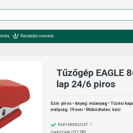
izetés
Rendelés menete
Tűzőgép EAGLE 8
lap 24/6 piros
Szín: piros • Anyag: műanyag • Tűzési kapa
mélység: 19 mm • Működtetés: kézi
1
RAKTÁRKÉSZLET:
U11745
CIKKSZÁM: