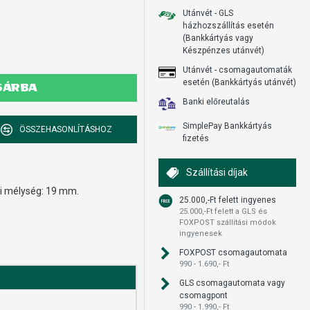
Utánvét - GLS
házhozszállítás esetén
(Bankkártyás vagy
Készpénzes utánvét)
Utánvét - csomagautomaták
esetén (Bankkártyás utánvét)
SÁRBA
Banki előreutalás
SimplePay Bankkártyás
ÖSSZEHASONLÍTÁSHOZ
fizetés
Szállítási díjak
si mélység: 19 mm.
25.000,-Ft felett ingyenes
25.000,-Ft felett a GLS és
FOXPOST szállítási módok
ingyenesek
FOXPOST csomagautomata
990 - 1.690,- Ft
GLS csomagautomata vagy
csomagpont
990 - 1.990,- Ft