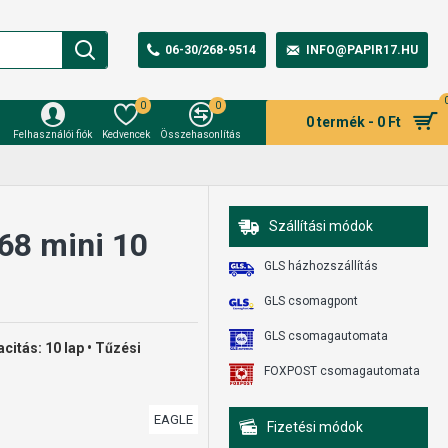
06-30/268-9514
INFO@PAPIR17.HU
0
0
0 termék - 0 Ft
Felhasználói fiók
Kedvencek
Összehasonlítás
Szállítási módok
68 mini 10
GLS házhozszállítás
GLS csomagpont
GLS csomagautomata
citás: 10 lap • Tűzési
FOXPOST csomagautomata
EAGLE
Fizetési módok