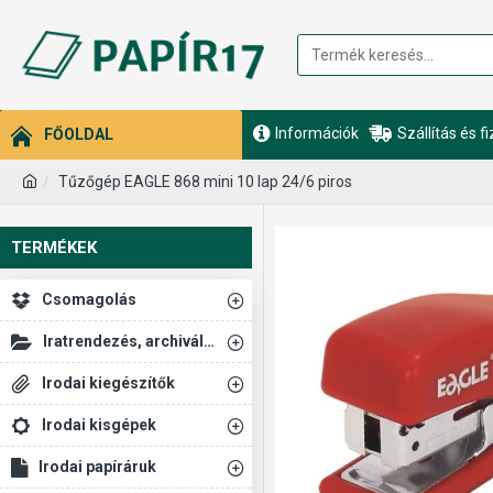
Információk
Szállítás és f
FŐOLDAL
Tűzőgép EAGLE 868 mini 10 lap 24/6 piros
TERMÉKEK
Csomagolás
Iratrendezés, archiválás
Irodai kiegészítők
Irodai kisgépek
Irodai papíráruk