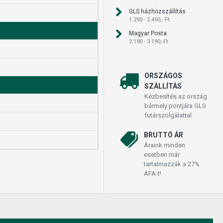
GLS házhozszállítás
1.290 - 2.450,- Ft
Magyar Posta
2.190 - 3.190,-Ft
ORSZÁGOS
SZÁLLÍTÁS
Kézbesítés az ország
bármely pontjára GLS
futárszolgálattal
BRUTTÓ ÁR
Áraink minden
esetben már
tartalmazzák a 27%
ÁFA-t!