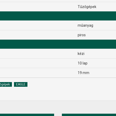
Tűzőgépek
műanyag
piros
kézi
10 lap
19 mm
őgépek
EAGLE