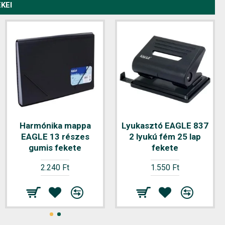
KEI
Harmónika mappa
Lyukasztó EAGLE 837
EAGLE 13 részes
2 lyukú fém 25 lap
gumis fekete
fekete
2.240 Ft
1.550 Ft