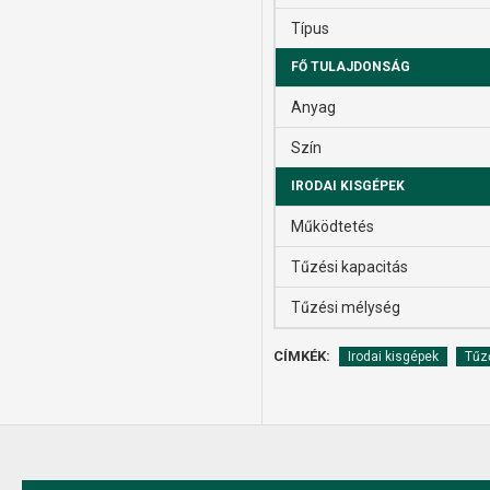
Típus
FŐ TULAJDONSÁG
Anyag
Szín
IRODAI KISGÉPEK
Működtetés
Tűzési kapacitás
Tűzési mélység
CÍMKÉK:
Irodai kisgépek
Tűz