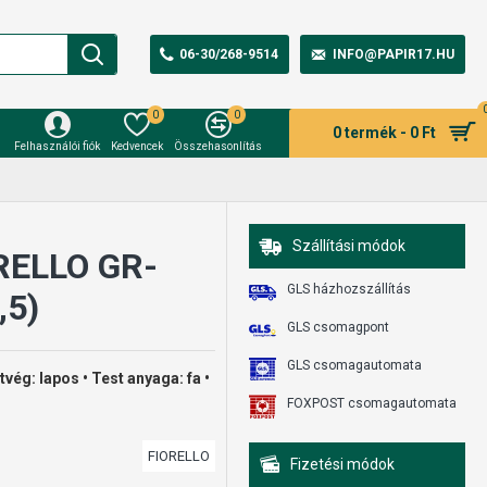
06-30/268-9514
INFO@PAPIR17.HU
0
0
0 termék - 0 Ft
Felhasználói fiók
Kedvencek
Összehasonlítás
Szállítási módok
ORELLO GR-
GLS házhozszállítás
,5)
GLS csomagpont
GLS csomagautomata
vég: lapos • Test anyaga: fa •
FOXPOST csomagautomata
FIORELLO
Fizetési módok