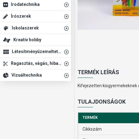
Irodatechnika
Írószerek
Iskolaszerek
Kreatív hobby
Létesítményüzemeltetés
Ragasztás, vágás, hibajavítás
TERMÉK LEÍRÁS
Vizuáltechnika
Kifejezetten kisgyermekeknek aj
TULAJDONSÁGOK
TERMÉK
Cikkszám