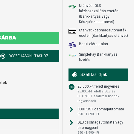
Utánvét - GLS
házhozszállítás esetén
(Bankkártyás vagy
Készpénzes utánvét)
Utánvét - csomagautomaták
esetén (Bankkártyás utánvét)
SÁRBA
Banki előreutalás
SimplePay Bankkártyás
ÖSSZEHASONLÍTÁSHOZ
fizetés
Szállítási díjak
etek.
25.000,-Ft felett ingyenes
25.000,-Ft felett a GLS és
FOXPOST szállítási módok
ingyenesek
FOXPOST csomagautomata
990 - 1.690,- Ft
GLS csomagautomata vagy
csomagpont
990 - 1.990,- Ft