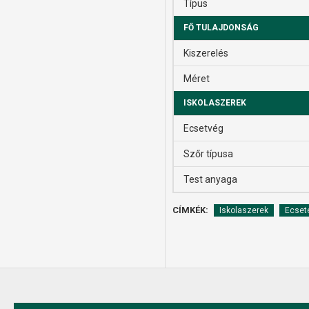
Típus
FŐ TULAJDONSÁG
Kiszerelés
Méret
ISKOLASZEREK
Ecsetvég
Szőr típusa
Test anyaga
CÍMKÉK:
Iskolaszerek
Ecset