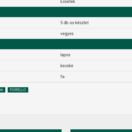
Ecsetek
5 db-os készlet
vegyes
lapos
kecske
fa
ek
FIORELLO