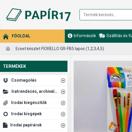
Információk
Szállítás és f
FŐOLDAL
Ecset készlet FIORELLO GR-FB5 lapos (1,2,3,4,5)
TERMÉKEK
Csomagolás
Iratrendezés, archiválás
Irodai kiegészítők
Irodai kisgépek
Irodai papíráruk