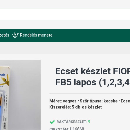
izetés
Rendelés menete
Ecset készlet FI
FB5 lapos (1,2,3,4
Méret: vegyes • Szőr típusa: kecske • Ecset
Kiszerelés: 5 db-os készlet
9
RAKTÁRKÉSZLET:
U16668
CIKKSZÁM: