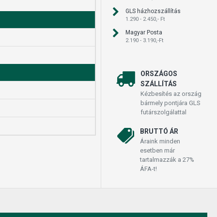
GLS házhozszállítás
1.290 - 2.450,- Ft
Magyar Posta
2.190 - 3.190,-Ft
ORSZÁGOS
SZÁLLÍTÁS
Kézbesítés az ország
bármely pontjára GLS
futárszolgálattal
BRUTTÓ ÁR
Áraink minden
esetben már
tartalmazzák a 27%
ÁFA-t!