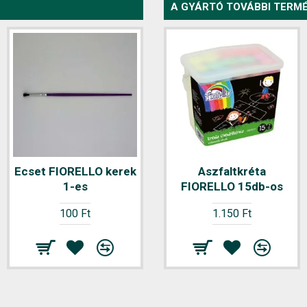
A GYÁRTÓ TOVÁBBI TERMÉ
Ecset FIORELLO kerek
Ecset FIORELLO kerek
Aszfaltkréta
1-es
FIORELLO 15db-os
10-es
100 Ft
100 Ft
1.150 Ft