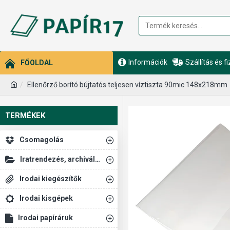
Információk
Szállítás és f
FŐOLDAL
Ellenőrző borító bújtatós teljesen víztiszta 90mic 148x218mm
TERMÉKEK
Csomagolás
Iratrendezés, archiválás
Irodai kiegészítők
Irodai kisgépek
Irodai papíráruk