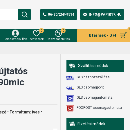
06-30/268-9514
INFO@PAPIR17.HU
0
0
0 termék - 0 Ft
Felhasználói fiók
Kedvencek
Összehasonlítás
Szállítási módok
újtatós
GLS házhozszállítás
 90mic
GLS csomagpont
GLS csomagautomata
FOXPOST csomagautomata
tsző • Formátum: íves •
Fizetési módok