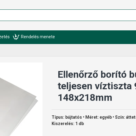
izetés
Rendelés menete
Ellenőrző borító b
teljesen víztiszta
148x218mm
Típus: bújtatós • Méret: egyéb • Szín: átte
Kiszerelés: 1 db