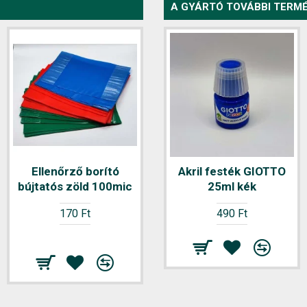
A GYÁRTÓ TOVÁBBI TERMÉ
Ellenőrző borító
Akril festék GIOTTO
Ellenőrző borító
bújtatós zöld 100mic
ragasztócsíkos 1
25ml kék
darab
170 Ft
490 Ft
50 Ft