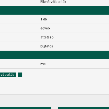
Ellenőrző borítók
1 db
egyéb
áttetsző
bújtatós
íves
rző borítók
-