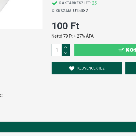
25
RAKTÁRKÉSZLET:
U15382
CIKKSZÁM:
100 Ft
Nettó 79 Ft + 27% ÁFA
KO
KEDVENCEKHEZ
VC