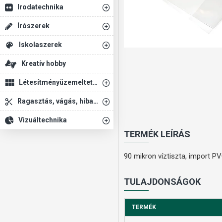
Irodatechnika
Írószerek
Iskolaszerek
Kreatív hobby
Létesítményüzemeltetés
Ragasztás, vágás, hibajavítás
Vizuáltechnika
TERMÉK LEÍRÁS
90 mikron víztiszta, import P
TULAJDONSÁGOK
TERMÉK