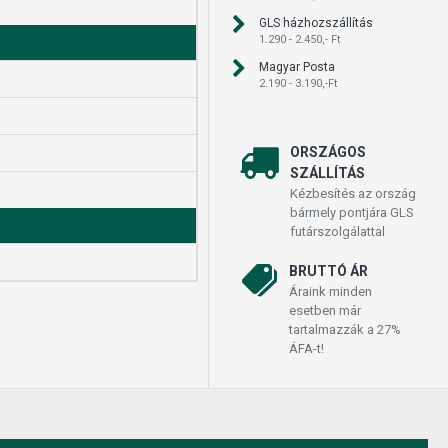
GLS házhozszállítás
1.290 - 2.450,- Ft
Magyar Posta
2.190 - 3.190,-Ft
ORSZÁGOS
SZÁLLÍTÁS
Kézbesítés az ország
bármely pontjára GLS
futárszolgálattal
BRUTTÓ ÁR
Áraink minden
esetben már
tartalmazzák a 27%
ÁFA-t!