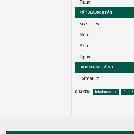
Típus
FŐ TULAJDONSÁG
Kiszerelés
Méret
Szín
Típus
IRODAI PAPÍRÁRUK
Formátum
CÍMKÉK:
Iskolaszerek
Ellenő