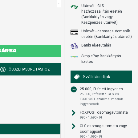
-
Utánvét - GLS
házhozszállítás esetén
(Bankkártyás vagy
Készpénzes utánvét)
Utánvét - csomagautomaták
esetén (Bankkártyás utánvét)
Banki előreutalás
SÁRBA
SimplePay Bankkártyás
fizetés
ÖSSZEHASONLÍTÁSHOZ
Szállítási díjak
25.000,-Ft felett ingyenes
25.000,-Ft felett a GLS és
FOXPOST szállítási módok
ingyenesek
FOXPOST csomagautomata
990 - 1.690,- Ft
GLS csomagautomata vagy
csomagpont
990 - 1.990,- Ft