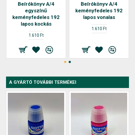
Beírókönyv A/4
Beírókönyv A/4
egyszínű
keményfedeles 192
keményfedeles 192
lapos vonalas
lapos kockás
1.610 Ft
1.610 Ft
A GYÁRTÓ TOVÁBBI TERMÉKEI