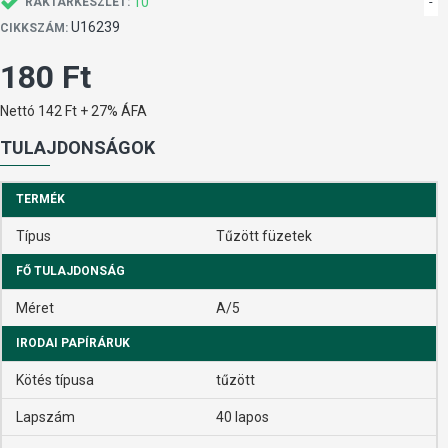
10
-
RAKTÁRKÉSZLET:
U16239
CIKKSZÁM:
180 Ft
Nettó 142 Ft + 27% ÁFA
TULAJDONSÁGOK
TERMÉK
Típus
Tűzött füzetek
FŐ TULAJDONSÁG
Méret
A/5
IRODAI PAPÍRÁRUK
Kötés típusa
tűzött
Lapszám
40 lapos