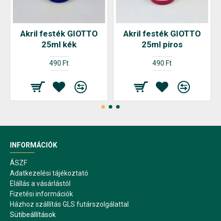
Akril festék GIOTTO
Akril festék GIOTTO
25ml kék
25ml piros
490 Ft
490 Ft
INFORMÁCIÓK
ÁSZF
Adatkezelési tájékoztató
Elállás a vásárlástól
Fizetési információk
Házhoz szállítás GLS futárszolgálattal
Sütibeállítások