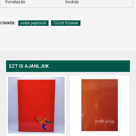
Vonalazás
kockás
CÍMKÉK:
Irodai papíráruk
Tűzött füzetek
EZT IS AJÁNLJUK