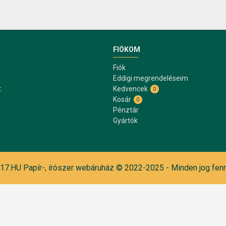
FIÓKOM
Fiók
Eddigi megrendeléseim
t
Kedvencek
0
Kosár
0
Pénztár
Gyártók
7.HU Papír-, írószer webáruház © 2022-2025 - Minden jog fenn