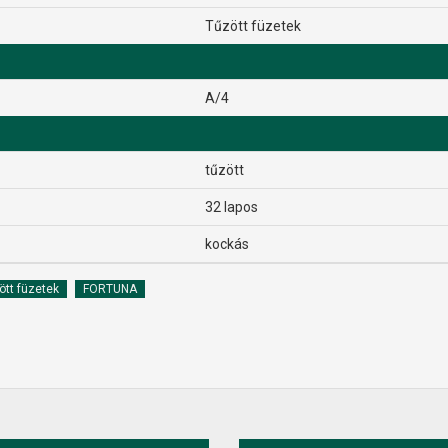
Tűzött füzetek
A/4
tűzött
32 lapos
kockás
ött füzetek
FORTUNA