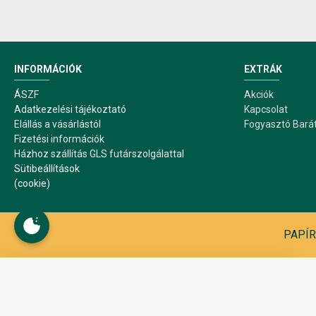
INFORMÁCIÓK
EXTRÁK
ÁSZF
Akciók
Adatkezelési tájékoztató
Kapcsolat
Elállás a vásárlástól
Fogyasztó Bará
Fizetési információk
Házhoz szállítás GLS futárszolgálattal
Sütibeállítások
(cookie)
PAPÍR1
Sütibeállítások
A webáruház működése közben sütiket használ. A