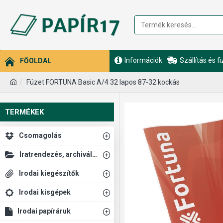
Információk
Szállítás és f
FŐOLDAL
Füzet FORTUNA Basic A/4 32 lapos 87-32 kockás
TERMÉKEK
Csomagolás
Iratrendezés, archiválás
Irodai kiegészítők
Irodai kisgépek
Irodai papíráruk