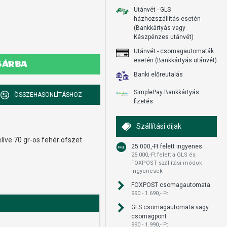
Utánvét - GLS
házhozszállítás esetén
(Bankkártyás vagy
Készpénzes utánvét)
Utánvét - csomagautomaták
esetén (Bankkártyás utánvét)
SÁRBA
Banki előreutalás
SimplePay Bankkártyás
ÖSSZEHASONLÍTÁSHOZ
fizetés
Szállítási díjak
líve 70 gr-os fehér ofszet
25.000,-Ft felett ingyenes
25.000,-Ft felett a GLS és
FOXPOST szállítási módok
ingyenesek
FOXPOST csomagautomata
990 - 1.690,- Ft
GLS csomagautomata vagy
csomagpont
990 - 1.990,- Ft