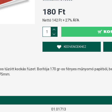
180 Ft
Nettó 142 Ft + 27% ÁFA
KO
KEDVENCEKHEZ
os tűzött kockás füzet. Borítója 170 gr-os fényes műnyomó papírból, be
x275mm.
01.01713