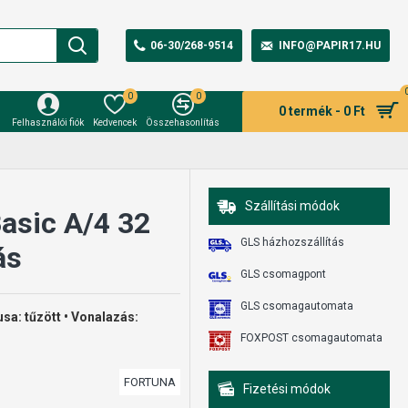
06-30/268-9514
INFO@PAPIR17.HU
0
0
0 termék - 0 Ft
Felhasználói fiók
Kedvencek
Összehasonlítás
Szállítási módok
asic A/4 32
GLS házhozszállítás
ás
GLS csomagpont
GLS csomagautomata
usa: tűzött • Vonalazás:
FOXPOST csomagautomata
FORTUNA
Fizetési módok