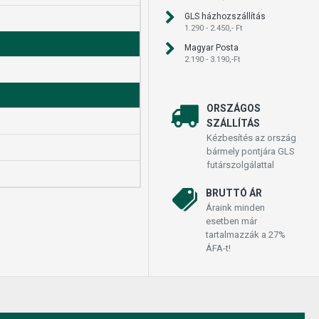
GLS házhozszállítás
1.290 - 2.450,- Ft
Magyar Posta
2.190 - 3.190,-Ft
ORSZÁGOS
SZÁLLÍTÁS
Kézbesítés az ország
bármely pontjára GLS
futárszolgálattal
BRUTTÓ ÁR
Áraink minden
esetben már
tartalmazzák a 27%
ÁFA-t!