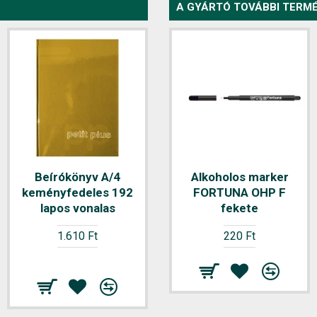
A GYÁRTÓ TOVÁBBI TERMÉ
Beírókönyv A/4
Alkoholos marker
keményfedeles 192
FORTUNA OHP F
lapos vonalas
fekete
1.610 Ft
220 Ft