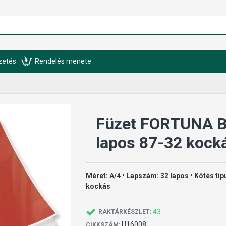
izetés
Rendelés menete
Füzet FORTUNA B
lapos 87-32 kock
Méret: A/4 • Lapszám: 32 lapos • Kötés típ
kockás
43
RAKTÁRKÉSZLET:
U16008
CIKKSZÁM: