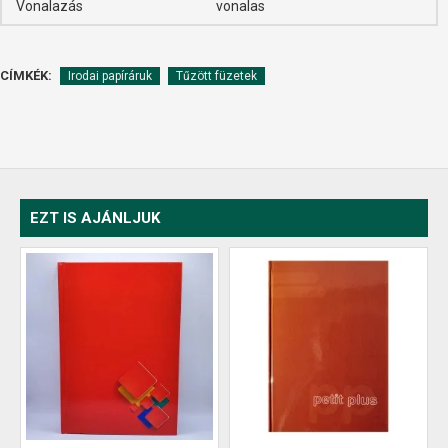
Vonalazás
vonalas
CÍMKÉK:
Irodai papíráruk
Tűzött füzetek
EZT IS AJÁNLJUK