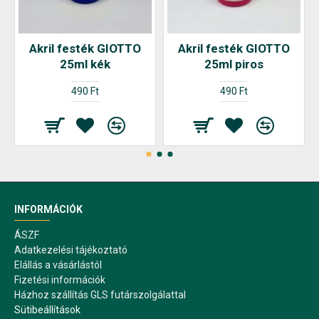
Akril festék GIOTTO
Akril festék GIOTTO
25ml kék
25ml piros
490 Ft
490 Ft
INFORMÁCIÓK
ÁSZF
Adatkezelési tájékoztató
Elállás a vásárlástól
Fizetési információk
Házhoz szállítás GLS futárszolgálattal
Sütibeállítások