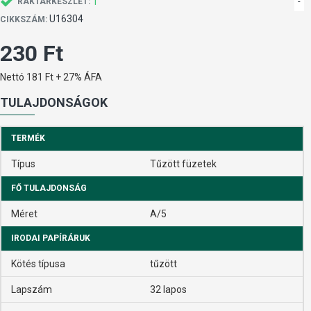
1
-
RAKTÁRKÉSZLET:
U16304
CIKKSZÁM:
230 Ft
Nettó 181 Ft + 27% ÁFA
TULAJDONSÁGOK
TERMÉK
Típus
Tűzött füzetek
FŐ TULAJDONSÁG
Méret
A/5
IRODAI PAPÍRÁRUK
Kötés típusa
tűzött
Lapszám
32 lapos