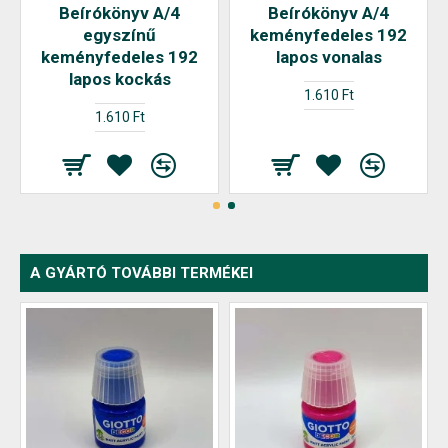
Beírókönyv A/4
Beírókönyv A/4
egyszínű
keményfedeles 192
keményfedeles 192
lapos vonalas
lapos kockás
1.610 Ft
1.610 Ft
A GYÁRTÓ TOVÁBBI TERMÉKEI