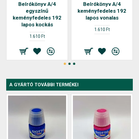
Beírókönyv A/4
Beírókönyv A/4
egyszínű
keményfedeles 192
keményfedeles 192
lapos vonalas
lapos kockás
1.610 Ft
1.610 Ft
A GYÁRTÓ TOVÁBBI TERMÉKEI