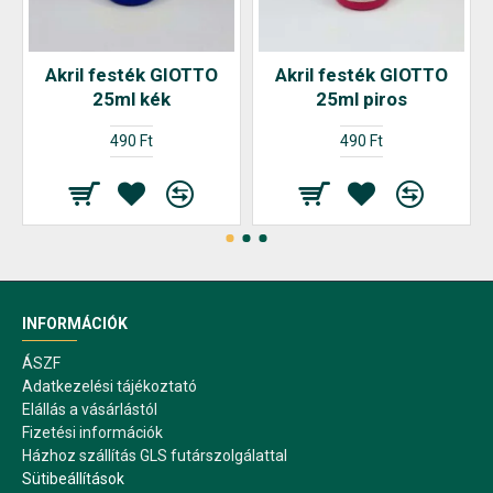
Akril festék GIOTTO
Akril festék GIOTTO
25ml kék
25ml piros
490 Ft
490 Ft
INFORMÁCIÓK
ÁSZF
Adatkezelési tájékoztató
Elállás a vásárlástól
Fizetési információk
Házhoz szállítás GLS futárszolgálattal
Sütibeállítások