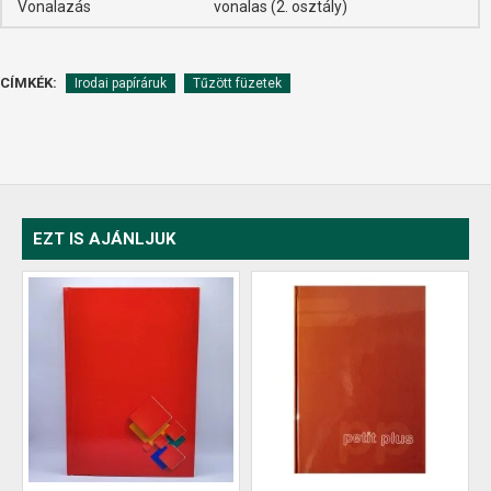
Vonalazás
vonalas (2. osztály)
CÍMKÉK:
Irodai papíráruk
Tűzött füzetek
EZT IS AJÁNLJUK