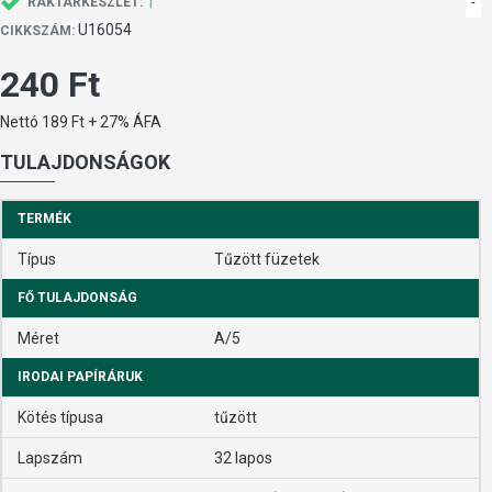
1
-
RAKTÁRKÉSZLET:
U16054
CIKKSZÁM:
240 Ft
Nettó 189 Ft + 27% ÁFA
TULAJDONSÁGOK
TERMÉK
Típus
Tűzött füzetek
FŐ TULAJDONSÁG
Méret
A/5
IRODAI PAPÍRÁRUK
Kötés típusa
tűzött
Lapszám
32 lapos